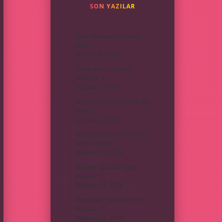
SON YAZILAR
Evde besamel sos nasıl
yapılır ?
Ağustos 6, 2026
Ayrılık acısı ne zaman
hafifletilir ?
Ağustos 5, 2026
Arabaya kaç kere pasta cila
yapılır ?
Ağustos 4, 2026
Altın kahve saç rengi hangi
tenlere yakışır ?
Temmuz 30, 2026
Rüyada ayı saldırması
Diyanet ?
Temmuz 27, 2026
Ergenlikte 1 yılda kaç cm
boy uzar ?
Temmuz 25, 2026