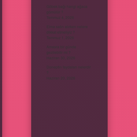
Göbek bağı hangi ağaca
gömülür ?
Temmuz 4, 2026
Elma satın alırken nelere
dikkat etmeliyiz ?
Temmuz 1, 2026
Amasra bir günde
gezilebilir mi ?
Haziran 30, 2026
Doneptin faydaları nelerdir
?
Haziran 20, 2026