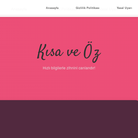
Anasayfa
Gizlilik Politikası
Yasal Uyarı
Anasayfa
Gizlilik Politikası
Yasal Uyarı
Kısa ve Öz
Hızlı bilgilerle zihnini canlandır!