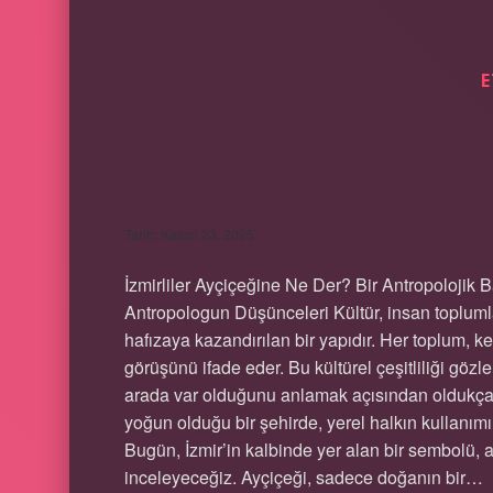
E
IZMIRLILER AYÇIÇ
Tarih: Kasım 23, 2025
İzmirliler Ayçiçeğine Ne Der? Bir Antropolojik Ba
Antropologun Düşünceleri Kültür, insan toplumla
hafızaya kazandırılan bir yapıdır. Her toplum, ke
görüşünü ifade eder. Bu kültürel çeşitliliği göz
arada var olduğunu anlamak açısından oldukça öğre
yoğun olduğu bir şehirde, yerel halkın kullanımı
Bugün, İzmir’in kalbinde yer alan bir sembolü, 
inceleyeceğiz. Ayçiçeği, sadece doğanın bir…