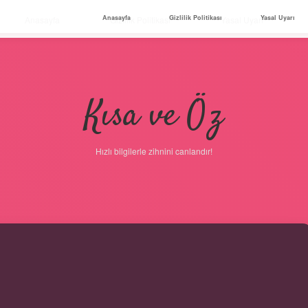
Anasayfa
Gizlilik Politikası
Yasal Uyarı
Anasayfa
Gizlilik Politikası
Yasal Uyarı
Kısa ve Öz
Hızlı bilgilerle zihnini canlandır!