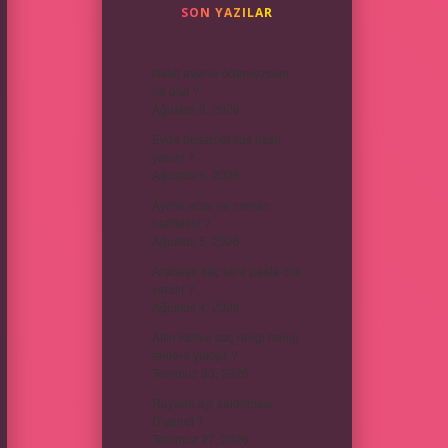
SON YAZILAR
Nakit avansı ödemezsem
ne olur ?
Ağustos 8, 2026
Evde besamel sos nasıl
yapılır ?
Ağustos 6, 2026
Ayrılık acısı ne zaman
hafifletilir ?
Ağustos 5, 2026
Arabaya kaç kere pasta cila
yapılır ?
Ağustos 4, 2026
Altın kahve saç rengi hangi
tenlere yakışır ?
Temmuz 30, 2026
Rüyada ayı saldırması
Diyanet ?
Temmuz 27, 2026