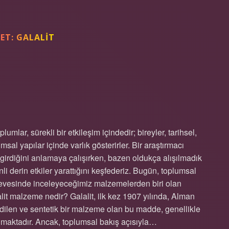
KET:
GALALIT
E NEDIR ?
lar, sürekli bir etkileşim içindedir; bireyler, tarihsel,
sal yapılar içinde varlık gösterirler. Bir araştırmacı
e girdiğini anlamaya çalışırken, bazen oldukça alışılmadık
nli derin etkiler yarattığını keşfederiz. Bugün, toplumsal
çerçevesinde inceleyeceğimiz malzemelerden biri olan
alit malzeme nedir? Galalit, ilk kez 1907 yılında, Alman
ilen ve sentetik bir malzeme olan bu madde, genellikle
ırılmaktadır. Ancak, toplumsal bakış açısıyla…