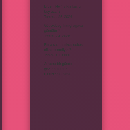
Ergenlikte 1 yılda kaç cm
boy uzar ?
Temmuz 25, 2026
Göbek bağı hangi ağaca
gömülür ?
Temmuz 4, 2026
Elma satın alırken nelere
dikkat etmeliyiz ?
Temmuz 1, 2026
Amasra bir günde
gezilebilir mi ?
Haziran 30, 2026