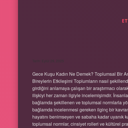
ET
GECE KUŞU KADIN
Tarih: Eylül 29, 2025
Gece Kuşu Kadın Ne Demek? Toplumsal Bir Anal
Bireylerin Etkileşimi Toplumların nasıl şekillend
girdiğini anlamaya çalışan bir araştırmacı olara
ilişkiyi her zaman ilgiyle incelemişimdir. İnsanl
bağlamda şekillenen ve toplumsal normlarla yönl
bağlamda incelenmesi gereken ilginç bir kavram
hayatını benimseyen ve sabaha kadar uyanık kal
toplumsal normlar, cinsiyet rolleri ve kültürel p