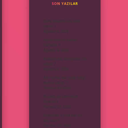
SON YAZILAR
Evde besamel sos nasıl
yapılır ?
Ağustos 6, 2026
Ayrılık acısı ne zaman
hafifletilir ?
Ağustos 5, 2026
Arabaya kaç kere pasta cila
yapılır ?
Ağustos 4, 2026
Altın kahve saç rengi hangi
tenlere yakışır ?
Temmuz 30, 2026
Rüyada ayı saldırması
Diyanet ?
Temmuz 27, 2026
Ergenlikte 1 yılda kaç cm
boy uzar ?
Temmuz 25, 2026