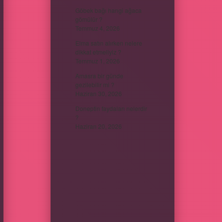
Göbek bağı hangi ağaca
gömülür ?
Temmuz 4, 2026
Elma satın alırken nelere
dikkat etmeliyiz ?
Temmuz 1, 2026
Amasra bir günde
gezilebilir mi ?
Haziran 30, 2026
Doneptin faydaları nelerdir
?
Haziran 20, 2026