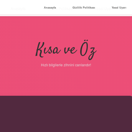
Anasayfa
Gizlilik Politikası
Yasal Uyarı
Anasayfa
Gizlilik Politikası
Yasal Uyarı
Kısa ve Öz
Hızlı bilgilerle zihnini canlandır!