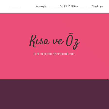
Anasayfa
Gizlilik Politikası
Yasal Uyarı
Anasayfa
Gizlilik Politikası
Yasal Uyarı
Kısa ve Öz
Hızlı bilgilerle zihnini canlandır!