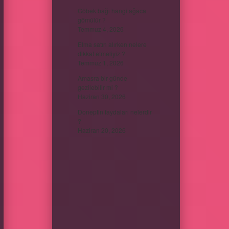
Göbek bağı hangi ağaca
gömülür ?
Temmuz 4, 2026
Elma satın alırken nelere
dikkat etmeliyiz ?
Temmuz 1, 2026
Amasra bir günde
gezilebilir mi ?
Haziran 30, 2026
Doneptin faydaları nelerdir
?
Haziran 20, 2026