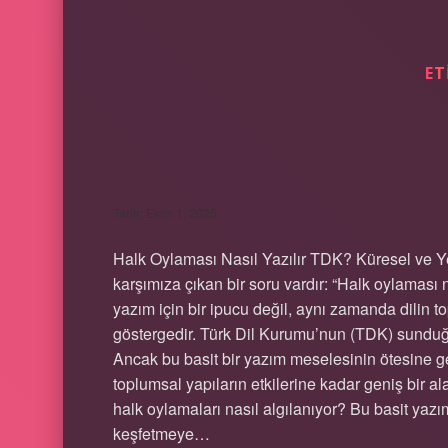
ET
HALK OYLAMASI N
Tarih: Ekim 1, 2025
Halk Oylaması Nasıl Yazılır TDK? Küresel ve 
karşımıza çıkan bir soru vardır: “Halk oylaması 
yazım için bir ipucu değil, aynı zamanda dilin to
göstergedir. Türk Dil Kurumu’nun (TDK) sunduğu 
Ancak bu basit bir yazım meselesinin ötesine ge
toplumsal yapıların etkilerine kadar geniş bir a
halk oylamaları nasıl algılanıyor? Bu basit yazı
keşfetmeye…