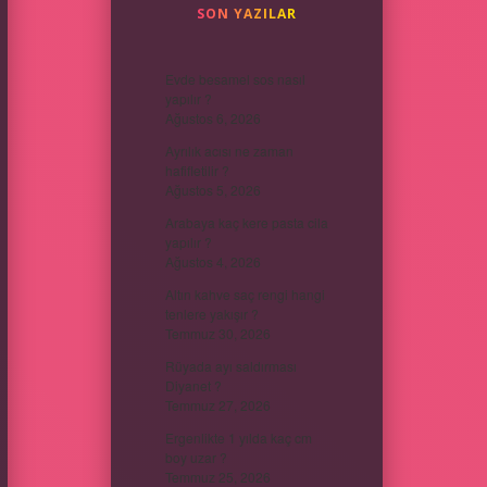
SON YAZILAR
Evde besamel sos nasıl
yapılır ?
Ağustos 6, 2026
Ayrılık acısı ne zaman
hafifletilir ?
Ağustos 5, 2026
Arabaya kaç kere pasta cila
yapılır ?
Ağustos 4, 2026
Altın kahve saç rengi hangi
tenlere yakışır ?
Temmuz 30, 2026
Rüyada ayı saldırması
Diyanet ?
Temmuz 27, 2026
Ergenlikte 1 yılda kaç cm
boy uzar ?
Temmuz 25, 2026