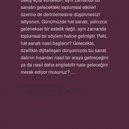
sanatın gelecekteki toplumsal etkileri
üzerine de derinlemesine düşünmenizi
istiyorum. Günümüzde hat sanatı, yalnızca
geleneksel bir estetik değil, aynı zamanda
toplumsal bir söylem haline gelmiştir. Peki,
hat sanatı nasıl başlanır? Gelecekte,
özellikle dijitalleşen dünyamızda bu sanat
dalının insanları nasıl bir araya getireceğini
ya da nasıl daha erişilebilir hale geleceğini
merak ediyor musunuz?…
Hat
Devamını okuyun
12 Yorum
sanatı
nasıl
başlanır
?