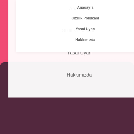
Anasayfa
Anasayfa
menüyü
Gizlilik Politikası
aç
Yasal Uyarı
Gizlilik Politikası
Kısa ve Öz
Hakkımızda
Hızlı bilgilerle zihnini canlandır!
Yasal Uyarı
Hakkımızda