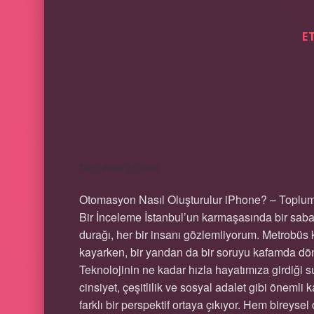
E
OTOMASYON NAS
IPHONE ?
Tarih: Aralık 27, 2025
Otomasyon Nasıl Oluşturulur iPhone? – Toplumsa
Bir İnceleme İstanbul’un karmaşasında bir saba
durağı, her bir insanı gözlemliyorum. Metrobüs k
kayarken, bir yandan da bir soruyu kafamda dö
Teknolojinin ne kadar hızla hayatımıza girdiği 
cinsiyet, çeşitlilik ve sosyal adalet gibi önem
farklı bir perspektif ortaya çıkıyor. Hem birey