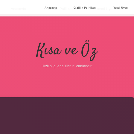
Anasayfa
Gizlilik Politikası
Yasal Uyarı
Anasayfa
Gizlilik Politikası
Yasal Uyarı
Kısa ve Öz
Hızlı bilgilerle zihnini canlandır!