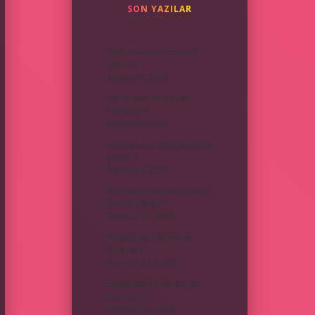
SON YAZILAR
Evde besamel sos nasıl
yapılır ?
Ağustos 6, 2026
Ayrılık acısı ne zaman
hafifletilir ?
Ağustos 5, 2026
Arabaya kaç kere pasta cila
yapılır ?
Ağustos 4, 2026
Altın kahve saç rengi hangi
tenlere yakışır ?
Temmuz 30, 2026
Rüyada ayı saldırması
Diyanet ?
Temmuz 27, 2026
Ergenlikte 1 yılda kaç cm
boy uzar ?
Temmuz 25, 2026