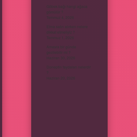
Göbek bağı hangi ağaca
gömülür ?
Temmuz 4, 2026
Elma satın alırken nelere
dikkat etmeliyiz ?
Temmuz 1, 2026
Amasra bir günde
gezilebilir mi ?
Haziran 30, 2026
Doneptin faydaları nelerdir
?
Haziran 20, 2026