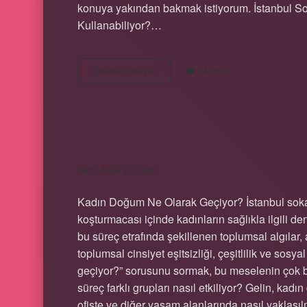
konuya yakından bakmak istiyorum. İstanbul Soka
Kullanabiliyor?…
Otomasyon
Devamını okuyun
14 Yorum
nasıl
oluşturulur
iPhone
?
KADIN DOĞUM NE
Tarih: Aralık 27, 2025
Kadın Doğum Ne Olarak Geçiyor? İstanbul sokakl
koşturmacası içinde kadınların sağlıkla ilgili 
bu süreç etrafında şekillenen toplumsal algılar,
toplumsal cinsiyet eşitsizliği, çeşitlilik ve sosy
geçiyor?” sorusunu sormak, bu meselenin çok bo
süreç farklı grupları nasıl etkiliyor? Gelin, k
ofiste ve diğer yaşam alanlarında nasıl yaklaşıl