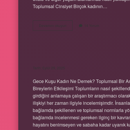
Toplumsal Cinsiyet Birçok kadının…
Kadın
Devamını okuyun
14 Yorum
doğum
ne
olarak
geçiyor
?
GECE KUŞU KADIN
Tarih: Eylül 29, 2025
Gece Kuşu Kadın Ne Demek? Toplumsal Bir Anal
Bireylerin Etkileşimi Toplumların nasıl şekillend
girdiğini anlamaya çalışan bir araştırmacı olara
ilişkiyi her zaman ilgiyle incelemişimdir. İnsanl
bağlamda şekillenen ve toplumsal normlarla yönl
bağlamda incelenmesi gereken ilginç bir kavram
hayatını benimseyen ve sabaha kadar uyanık kal