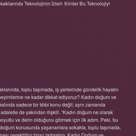
klarında Teknolojinin İzleri: Kimler Bu Teknolojiyi
 OLARAK GEÇIYOR ?
arında, toplu taşımada, iş yerlerinde gündelik hayatın
deneyimlerine ne kadar dikkat ediyoruz? Kadın doğum ve
 aslında sadece bir tıbbi konu değil; aynı zamanda
al adaletle de yakından ilişkili. “Kadın doğum ne olarak
yutlu ve derin olduğunu görmek için ilk adım. Peki, bu
adın doğum konusunda yaşananlara sokakta, toplu taşımada,
ması gerektiğini biraz tartışalım. Kadın Doğum ve