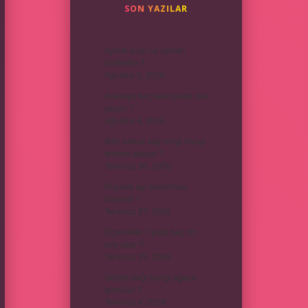
SON YAZILAR
Ayrılık acısı ne zaman
hafifletilir ?
Ağustos 5, 2026
Arabaya kaç kere pasta cila
yapılır ?
Ağustos 4, 2026
Altın kahve saç rengi hangi
tenlere yakışır ?
Temmuz 30, 2026
Rüyada ayı saldırması
Diyanet ?
Temmuz 27, 2026
Ergenlikte 1 yılda kaç cm
boy uzar ?
Temmuz 25, 2026
Göbek bağı hangi ağaca
gömülür ?
Temmuz 4, 2026