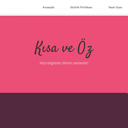
Anasayfa
Gizlilik Politikası
Yasal Uyarı
Anasayfa
Gizlilik Politikası
Yasal Uyarı
Kısa ve Öz
Hızlı bilgilerle zihnini canlandır!