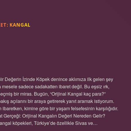
KET:
KANGAL
 KAÇ PARA ?
Bir Değerin İzinde Köpek denince aklımıza ilk gelen şey
 mesele sadece sadakatten ibaret değil. Bu eşsiz ırk,
 geçmiş bir miras. Bugün, “Orijinal Kangal kaç para?”
 bakış açılarını bir araya getirerek yanıt aramak istiyorum.
 ibaretken, kimine göre bir yaşam felsefesinin karşılığıdır.
at Gerçeği: Orijinal Kangalın Değeri Nereden Gelir?
Kangal köpekleri, Türkiye’de özellikle Sivas ve…