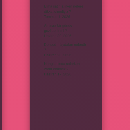
Elma satın alırken nelere
dikkat etmeliyiz ?
Temmuz 1, 2026
Amasra bir günde
gezilebilir mi ?
Haziran 30, 2026
Doneptin faydaları nelerdir
?
Haziran 20, 2026
Hangi altında satarken
zarar edilmez ?
Haziran 17, 2026