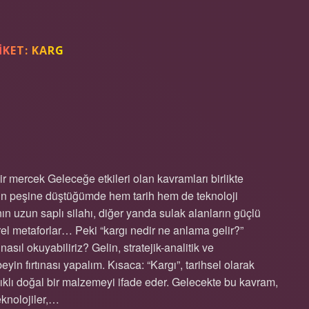
IKET:
KARG
ANLAMA GELIR ?
 mercek Geleceğe etkileri olan kavramları birlikte
inin peşine düştüğümde hem tarih hem de teknoloji
ın uzun saplı silahı, diğer yanda sulak alanların güçlü
türel metaforlar… Peki “kargı nedir ne anlama gelir?”
ıl okuyabiliriz? Gelin, stratejik-analitik ve
eyin fırtınası yapalım. Kısaca: “Kargı”, tarihsel olarak
anıklı doğal bir malzemeyi ifade eder. Gelecekte bu kavram,
eknolojiler,…