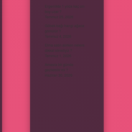
Ergenlikte 1 yılda kaç cm
boy uzar ?
Temmuz 25, 2026
Göbek bağı hangi ağaca
gömülür ?
Temmuz 4, 2026
Elma satın alırken nelere
dikkat etmeliyiz ?
Temmuz 1, 2026
Amasra bir günde
gezilebilir mi ?
Haziran 30, 2026