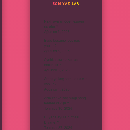
SON YAZILAR
Nakit avansı ödemezsem
ne olur ?
Ağustos 8, 2026
Evde besamel sos nasıl
yapılır ?
Ağustos 6, 2026
Ayrılık acısı ne zaman
hafifletilir ?
Ağustos 5, 2026
Arabaya kaç kere pasta cila
yapılır ?
Ağustos 4, 2026
Altın kahve saç rengi hangi
tenlere yakışır ?
Temmuz 30, 2026
Rüyada ayı saldırması
Diyanet ?
Temmuz 27, 2026