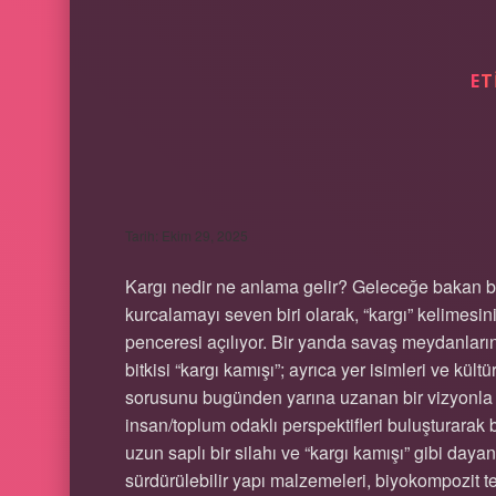
ET
KARGI NEDIR NE 
Tarih: Ekim 29, 2025
Kargı nedir ne anlama gelir? Geleceğe bakan bir
kurcalamayı seven biri olarak, “kargı” kelimes
penceresi açılıyor. Bir yanda savaş meydanların
bitkisi “kargı kamışı”; ayrıca yer isimleri ve kül
sorusunu bugünden yarına uzanan bir vizyonla nas
insan/toplum odaklı perspektifleri buluşturarak b
uzun saplı bir silahı ve “kargı kamışı” gibi day
sürdürülebilir yapı malzemeleri, biyokompozit t