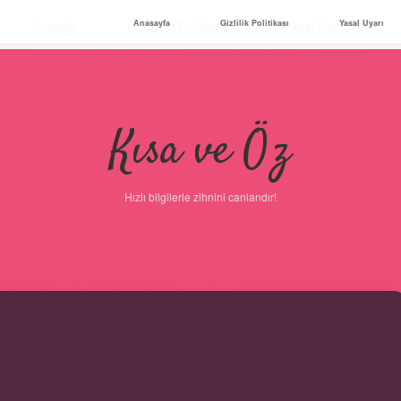
Anasayfa
Gizlilik Politikası
Yasal Uyarı
Anasayfa
Gizlilik Politikası
Yasal Uyarı
Kısa ve Öz
Hızlı bilgilerle zihnini canlandır!