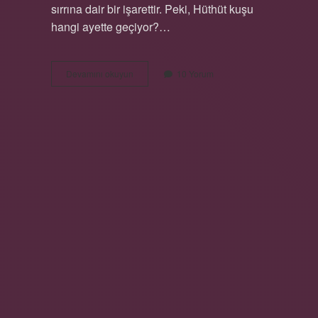
sırrına dair bir işarettir. Peki, Hüthüt kuşu
hangi ayette geçiyor?…
Hüthüt
Devamını okuyun
10 Yorum
kuşu
hangi
ayette
geçiyor
?