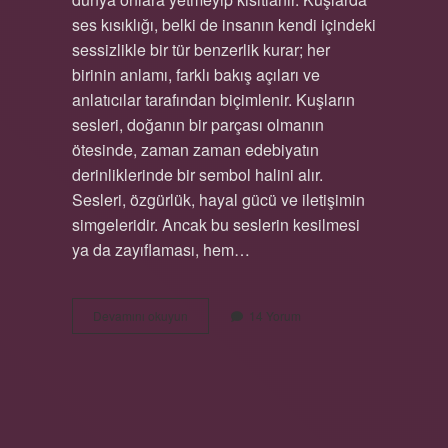
ses kısıklığı, belki de insanın kendi içindeki
sessizlikle bir tür benzerlik kurar; her
birinin anlamı, farklı bakış açıları ve
anlatıcılar tarafından biçimlenir. Kuşların
sesleri, doğanın bir parçası olmanın
ötesinde, zaman zaman edebiyatın
derinliklerinde bir sembol halini alır.
Sesleri, özgürlük, hayal gücü ve iletişimin
simgeleridir. Ancak bu seslerin kesilmesi
ya da zayıflaması, hem…
Kuşlarda
Devamını okuyun
14 Yorum
ses
kısıklığına
ne
iyi
gelir
HÜTHÜT KUŞU HANGI
?
AYETTE GEÇIYOR ?