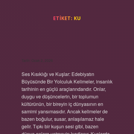
ETIKET:
KU
KUŞLARDA SES
KISIKLIĞINA NE IYI GELIR ?
Tarih: Ocak 2, 2026
Ses Kısıklığı ve Kuşlar: Edebiyatın
Büyüsünde Bir Yolculuk Kelimeler, insanlık
tarihinin en güçlü araçlarındandır. Onlar,
duygu ve düşüncelerin, bir toplumun
kültürünün, bir bireyin iç dünyasının en
samimi yansımasıdır. Ancak kelimeler de
bazen boğulur, susar, anlaşılamaz hale
gelir. Tıpkı bir kuşun sesi gibi, bazen
dünya onlara yetmeyip kısıtlanır. Kuşlarda