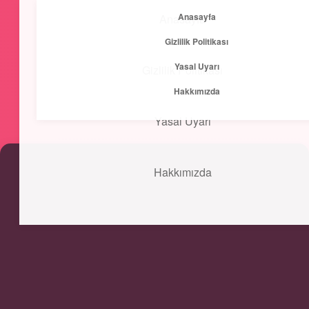
Anasayfa
Anasayfa
menüyü
Gizlilik Politikası
aç
Yasal Uyarı
Gizlilik Politikası
Kısa ve Öz
Hakkımızda
Hızlı bilgilerle zihnini canlandır!
Yasal Uyarı
Hakkımızda