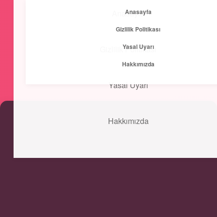
Anasayfa
Anasayfa
menüyü
Gizlilik Politikası
aç
Yasal Uyarı
Gizlilik Politikası
Kısa ve Öz
Hakkımızda
Hızlı bilgilerle zihnini canlandır!
Yasal Uyarı
Hakkımızda