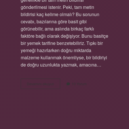
gönderilmesi istenir. Peki, tam metin
bildirisi kaç kelime olmalı? Bu sorunun
cevabı, bazılarına göre basit gibi
görünebilir, ama aslında birkaç farklı
faktöre bağlı olarak değişiyor. Bunu basitçe
bir yemek tarifine benzetebiliriz. Tıpkı bir
yemeği hazırlarken doğru miktarda
malzeme kullanmak önemliyse, bir bildiriyi
de doğru uzunlukta yazmak, amacına…
Tam
Devamını okuyun
10 Yorum
metin
bildiri
kaç
kelime
olmalı
?