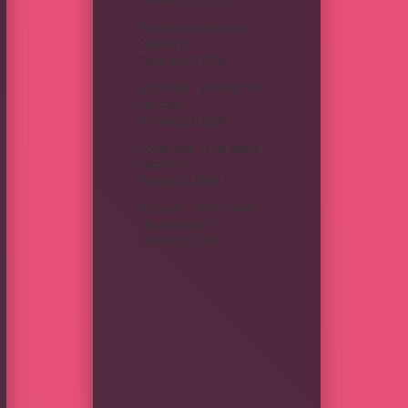
Rüyada ayı saldırması
Diyanet ?
Temmuz 27, 2026
Ergenlikte 1 yılda kaç cm
boy uzar ?
Temmuz 25, 2026
Göbek bağı hangi ağaca
gömülür ?
Temmuz 4, 2026
Elma satın alırken nelere
dikkat etmeliyiz ?
Temmuz 1, 2026