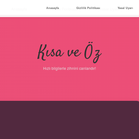
Anasayfa
Gizlilik Politikası
Yasal Uyarı
Anasayfa
Gizlilik Politikası
Yasal Uyarı
Kısa ve Öz
Hızlı bilgilerle zihnini canlandır!