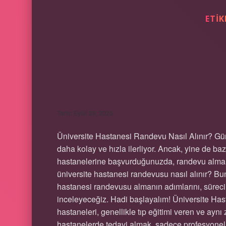
ETIK
ÜNIVERSITE HAS
NASIL ALINIR ?
Tarih: Eylül 29, 2025
Üniversite Hastanesi Randevu Nasıl Alınır? G
daha kolay ve hızla ilerliyor. Ancak, yine de bazı 
hastanelerine başvurduğunuzda, randevu alma sü
üniversite hastanesi randevusu nasıl alınır? Bu
hastanesi randevusu almanın adımlarını, sürecin 
inceleyeceğiz. Hadi başlayalım! Üniversite Ha
hastaneleri, genellikle tıp eğitimi veren ve ayn
hastanelerde tedavi almak, sadece profesyonel