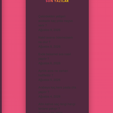
SON YAZILAR
Çekirdekten yetişen
avokado kaç yılda meyve
verir ?
Ağustos 9, 2026
Nakit avansı ödemezsem
ne olur ?
Ağustos 8, 2026
Evde besamel sos nasıl
yapılır ?
Ağustos 6, 2026
Ayrılık acısı ne zaman
hafifletilir ?
Ağustos 5, 2026
Arabaya kaç kere pasta cila
yapılır ?
Ağustos 4, 2026
Altın kahve saç rengi hangi
tenlere yakışır ?
Temmuz 30, 2026