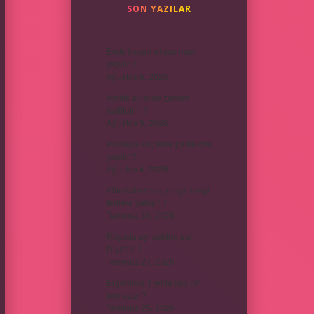
SON YAZILAR
Evde besamel sos nasıl
yapılır ?
Ağustos 6, 2026
Ayrılık acısı ne zaman
hafifletilir ?
Ağustos 5, 2026
Arabaya kaç kere pasta cila
yapılır ?
Ağustos 4, 2026
Altın kahve saç rengi hangi
tenlere yakışır ?
Temmuz 30, 2026
Rüyada ayı saldırması
Diyanet ?
Temmuz 27, 2026
Ergenlikte 1 yılda kaç cm
boy uzar ?
Temmuz 25, 2026