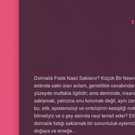
E
DOLMALIK FISTIK
Tarih: Ekim 19, 2025
Dolmalık Fıstık Nasıl Saklanır? Küçük Bir Nesne
ardında saklı olan anlam, genellikle cevabından 
yüzeyde mutfakla ilgilidir; ama derininde, insan
saklamak, yalnızca onu korumak değil, aynı zam
bu, etik, epistemoloji ve ontolojinin kesiştiği n
bilmeliyiz ve o şey aslında neyi temsil eder? Et
dolmalık fıstığı saklamak bir sorumluluk eylemi
doğaya ve emeğe…