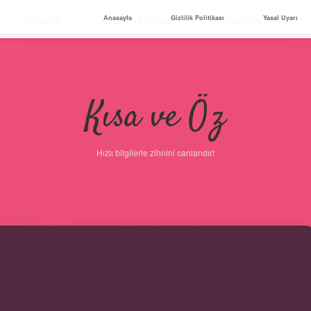
Anasayfa
Gizlilik Politikası
Yasal Uyarı
Anasayfa
Gizlilik Politikası
Yasal Uyarı
Kısa ve Öz
Hızlı bilgilerle zihnini canlandır!