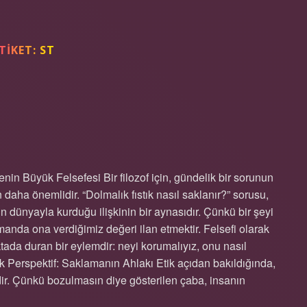
TIKET:
ST
 NASIL SAKLANIR ?
nin Büyük Felsefesi Bir filozof için, gündelik bir sorunun
daha önemlidir. “Dolmalık fıstık nasıl saklanır?” sorusu,
ın dünyayla kurduğu ilişkinin bir aynasıdır. Çünkü bir şeyi
anda ona verdiğimiz değeri ilan etmektir. Felsefi olarak
oktada duran bir eylemdir: neyi korumalıyız, onu nasıl
ik Perspektif: Saklamanın Ahlakı Etik açıdan bakıldığında,
dir. Çünkü bozulmasın diye gösterilen çaba, insanın