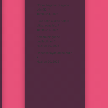
Göbek bağı hangi ağaca
gömülür ?
Temmuz 4, 2026
Elma satın alırken nelere
dikkat etmeliyiz ?
Temmuz 1, 2026
Amasra bir günde
gezilebilir mi ?
Haziran 30, 2026
Doneptin faydaları nelerdir
?
Haziran 20, 2026