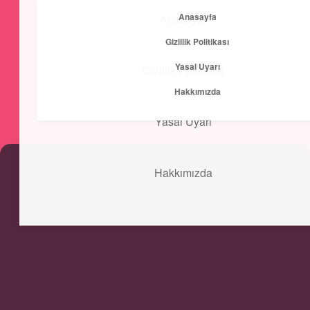
Anasayfa
Anasayfa
menüyü
Gizlilik Politikası
aç
Yasal Uyarı
Gizlilik Politikası
Kısa ve Öz
Hakkımızda
Hızlı bilgilerle zihnini canlandır!
Yasal Uyarı
Hakkımızda