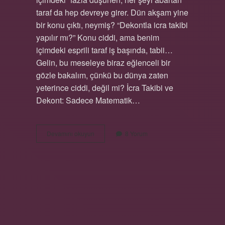
taraf da hep devreye girer. Dün akşam yine
bir konu çıktı, neymiş? “Dekontla icra takibi
yapılır mı?” Konu ciddi, ama benim
içimdeki esprili taraf iş başında, tabii…
Gelin, bu meseleye biraz eğlenceli bir
gözle bakalım, çünkü bu dünya zaten
yeterince ciddi, değil mi? İcra Takibi ve
Dekont: Sadece Matematik…
Dekontla
Devamını okuyun
8 Yorum
icra
takibi
yapılır
mı
?