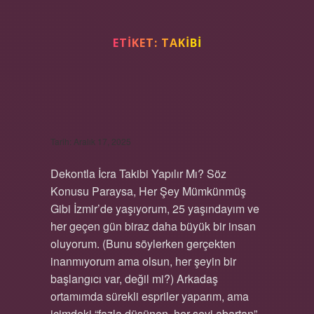
ETIKET:
TAKIBI
DEKONTLA ICRA TAKIBI
YAPILIR MI ?
Tarih: Aralık 17, 2025
Dekontla İcra Takibi Yapılır Mı? Söz
Konusu Paraysa, Her Şey Mümkünmüş
Gibi İzmir’de yaşıyorum, 25 yaşındayım ve
her geçen gün biraz daha büyük bir insan
oluyorum. (Bunu söylerken gerçekten
inanmıyorum ama olsun, her şeyin bir
başlangıcı var, değil mi?) Arkadaş
ortamımda sürekli espriler yaparım, ama
içimdeki “fazla düşünen, her şeyi abartan”