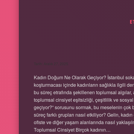
E
KADIN DOĞUM NE
Tarih: Aralık 27, 2025
Kadın Doğum Ne Olarak Geçiyor? İstanbul sokakl
koşturmacası içinde kadınların sağlıkla ilgili 
bu süreç etrafında şekillenen toplumsal algılar,
toplumsal cinsiyet eşitsizliği, çeşitlilik ve sosy
geçiyor?” sorusunu sormak, bu meselenin çok bo
süreç farklı grupları nasıl etkiliyor? Gelin, k
ofiste ve diğer yaşam alanlarında nasıl yaklaşıl
Toplumsal Cinsiyet Birçok kadının…