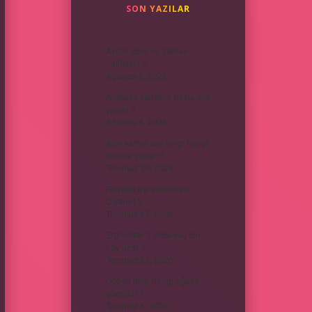
SON YAZILAR
Ayrılık acısı ne zaman
hafifletilir ?
Ağustos 5, 2026
Arabaya kaç kere pasta cila
yapılır ?
Ağustos 4, 2026
Altın kahve saç rengi hangi
tenlere yakışır ?
Temmuz 30, 2026
Rüyada ayı saldırması
Diyanet ?
Temmuz 27, 2026
Ergenlikte 1 yılda kaç cm
boy uzar ?
Temmuz 25, 2026
Göbek bağı hangi ağaca
gömülür ?
Temmuz 4, 2026