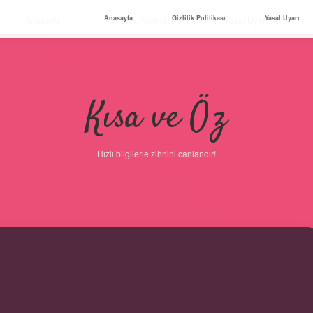
Anasayfa
Gizlilik Politikası
Yasal Uyarı
Anasayfa
Gizlilik Politikası
Yasal Uyarı
Kısa ve Öz
Hızlı bilgilerle zihnini canlandır!