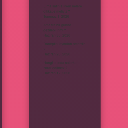
Elma satın alırken nelere
dikkat etmeliyiz ?
Temmuz 1, 2026
Amasra bir günde
gezilebilir mi ?
Haziran 30, 2026
Doneptin faydaları nelerdir
?
Haziran 20, 2026
Hangi altında satarken
zarar edilmez ?
Haziran 17, 2026