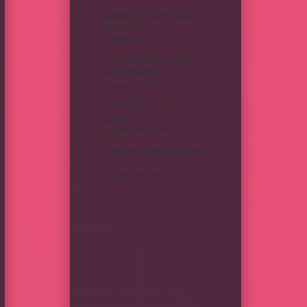
Göbek bağı hangi ağaca
gömülür ?
Temmuz 4, 2026
Elma satın alırken nelere
dikkat etmeliyiz ?
Temmuz 1, 2026
Amasra bir günde
gezilebilir mi ?
Haziran 30, 2026
Doneptin faydaları nelerdir
?
Haziran 20, 2026