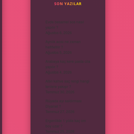
SON YAZILAR
Evde besamel sos nasıl
yapılır ?
Ağustos 6, 2026
Ayrılık acısı ne zaman
hafifletilir ?
Ağustos 5, 2026
Arabaya kaç kere pasta cila
yapılır ?
Ağustos 4, 2026
Altın kahve saç rengi hangi
tenlere yakışır ?
Temmuz 30, 2026
Rüyada ayı saldırması
Diyanet ?
Temmuz 27, 2026
Ergenlikte 1 yılda kaç cm
boy uzar ?
Temmuz 25, 2026