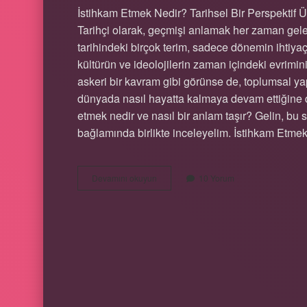
İstihkam Etmek Nedir? Tarihsel Bir Perspekt
Tarihçi olarak, geçmişi anlamak her zaman gele
tarihindeki birçok terim, sadece dönemin ihtiyaç
kültürün ve ideolojilerin zaman içindeki evrimini
askeri bir kavram gibi görünse de, toplumsal ya
dünyada nasıl hayatta kalmaya devam ettiğine da
etmek nedir ve nasıl bir anlam taşır? Gelin, bu
bağlamında birlikte inceleyelim. İstihkam Etme
İstihkam
Devamını okuyun
10 Yorum
etmek
nedir
?
HOMOLOG YAPI Ö
NELERDIR ?