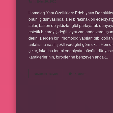
Tarih: Ekim 26, 2025
Homolog Yapı Özellikleri: Edebiyatın Derinlik
onun iç dünyasında izler bırakmak bir edebiyatç
salar, bazen de yıldızlar gibi parlayarak dünyaya
estetik bir arayış değil, aynı zamanda varoluşun,
derin izlerden biri, “homolog yapılar” gibi doğ
anlatısına nasıl şekil verdiğini görmektir. Homol
çıkar, fakat bu terimi edebiyatın büyülü dünya
karakterlerinin, birbirlerine benzeyen ancak…
Homolog
Devamını okuyun
14 Yorum
yapı
özellikleri
nelerdir
?