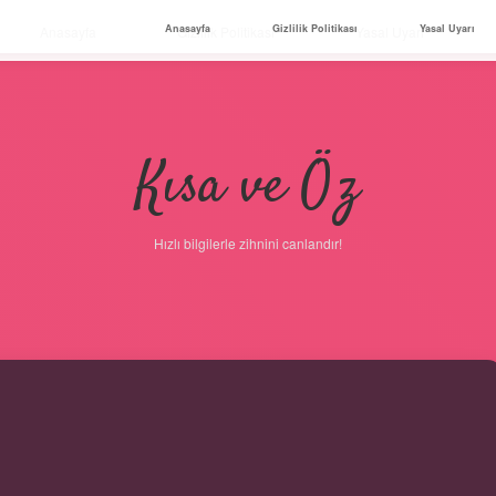
Anasayfa
Gizlilik Politikası
Yasal Uyarı
Anasayfa
Gizlilik Politikası
Yasal Uyarı
Kısa ve Öz
Hızlı bilgilerle zihnini canlandır!