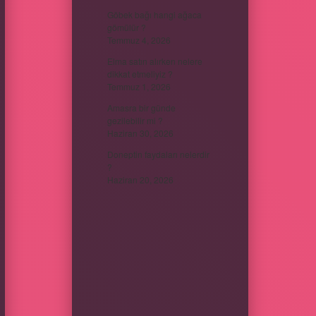
Göbek bağı hangi ağaca
gömülür ?
Temmuz 4, 2026
Elma satın alırken nelere
dikkat etmeliyiz ?
Temmuz 1, 2026
Amasra bir günde
gezilebilir mi ?
Haziran 30, 2026
Doneptin faydaları nelerdir
?
Haziran 20, 2026