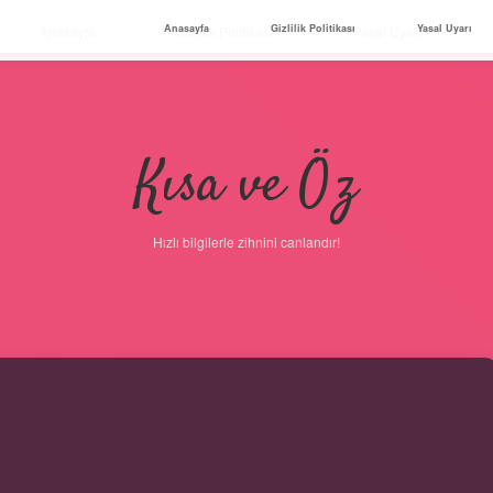
Anasayfa
Gizlilik Politikası
Yasal Uyarı
Anasayfa
Gizlilik Politikası
Yasal Uyarı
Kısa ve Öz
Hızlı bilgilerle zihnini canlandır!