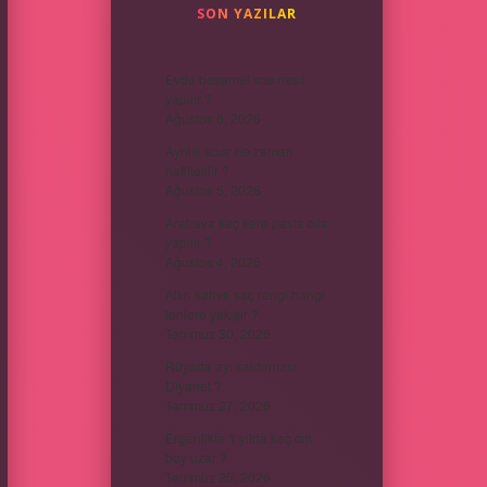
SON YAZILAR
Evde besamel sos nasıl
yapılır ?
Ağustos 6, 2026
Ayrılık acısı ne zaman
hafifletilir ?
Ağustos 5, 2026
Arabaya kaç kere pasta cila
yapılır ?
Ağustos 4, 2026
Altın kahve saç rengi hangi
tenlere yakışır ?
Temmuz 30, 2026
Rüyada ayı saldırması
Diyanet ?
Temmuz 27, 2026
Ergenlikte 1 yılda kaç cm
boy uzar ?
Temmuz 25, 2026