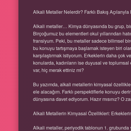
Alkali Metaller Nelerdir? Farklı Bakış Açılarıyl
Alkali metaller… Kimya dünyasında bu grup, birç
Birçoğumuz bu elementleri okul yıllarından hat
fransiyum. Peki, bu metaller sadece bilimsel bir
bu konuyu tartışmaya başlamak isteyen biri olara
karşılaştırmak istiyorum. Erkeklerin daha çok ver
konularda, kadınların ise duyusal ve toplumsal et
var, hiç merak ettiniz mi?
Bu yazımda, alkali metallerin kimyasal özellikler
ele alacağım. Farklı perspektiflerle konuyu der
dünyasına davet ediyorum. Hazır mısınız? O z
Alkali Metallerin Kimyasal Özellikleri: Erkekler
Alkali metaller, periyodik tablonun 1. grubunda ye