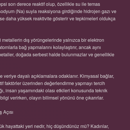
psi son derece reaktif olup, özellikle su ile temas
, sodyum (Na) suyla reaksiyona girdiğinde hidrojen gazı ve
se daha yüksek reaktivite gösterir ve tepkimeleri oldukça
li metallerin dış yörüngelerinde yalnızca bir elektron
 atomlarla bağ yapmalarını kolaylaştırır, ancak aynı
 metaller, doğada serbest halde bulunmazlar ve genellikle
 ve veriye dayalı açıklamalara odaklanır. Kimyasal bağlar,
ktif faktörler üzerinden değerlendirme yapmayı tercih
ığı, insan yaşamındaki olası etkileri konusunda teknik
ilgi verirken, olayın bilimsel yönünü öne çıkarırlar.
ş Açısı
ük hayattaki yeri nedir, hiç düşündünüz mü? Kadınlar,