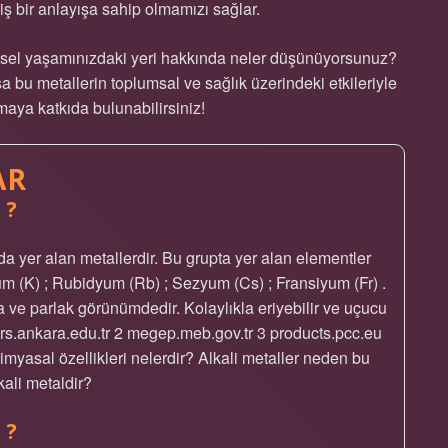
bir anlayışa sahip olmamızı sağlar.
işisel yaşamınızdaki yeri hakkında neler düşünüyorsunuz?
sa bu metallerin toplumsal ve sağlık üzerindeki etkileriyle
maya katkıda bulunabilirsiniz!
AR
 ?
da yer alan metallerdir. Bu grupta yer alan elementler
um (K) ; Rubidyum (Rb) ; Sezyum (Cs) ; Fransiyum (Fr) .
ve parlak görünümdedir. Kolaylıkla eriyebilir ve uçucu
kders.ankara.edu.tr 2 megep.meb.gov.tr 3 products.pcc.eu
kimyasal özellikleri nelerdir? Alkali metaller neden bu
kali metaldir?
 ?