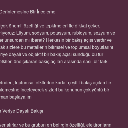
a Derinlemesine Bir İnceleme
ok önemli özelliği ve tepkimeleri ile dikkat çeker.
ırlıyoruz: Lityum, sodyum, potasyum, rubidyum, sezyum ve
er unsurdan mı ibaret? Herkesin bir bakış açısı vardır ve
k sizlere bu metallerin bilimsel ve toplumsal boyutlarını
iye dayalı ve objektif bir bakış açısı sunduğu bu tür
kileri öne çıkaran bakış açıları arasında nasıl bir fark
inden, toplumsal etkilerine kadar çeşitli bakış açıları ile
inlemesine inceleyerek sizleri bu konunun çok yönlü bir
aman başlayalım!
in Veriye Dayalı Bakışı
r alırlar ve bu grubun en belirgin özelliği, elektronlarını