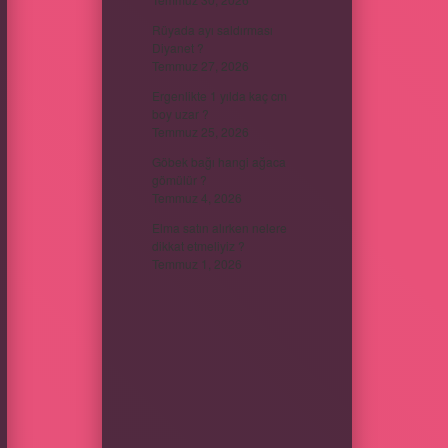
Rüyada ayı saldırması
Diyanet ?
Temmuz 27, 2026
Ergenlikte 1 yılda kaç cm
boy uzar ?
Temmuz 25, 2026
Göbek bağı hangi ağaca
gömülür ?
Temmuz 4, 2026
Elma satın alırken nelere
dikkat etmeliyiz ?
Temmuz 1, 2026