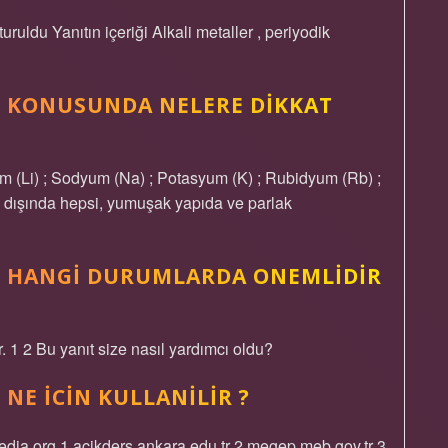
ldu Yanıtın içeriği Alkali metaller , periyodik
R KONUSUNDA NELERE DIKKAT
um (Li) ; Sodyum (Na) ; Potasyum (K) ; Rubidyum (Rb) ;
m dışında hepsi, yumuşak yapıda ve parlak
R HANGI DURUMLARDA ONEMLIDIR
r. 1 2 Bu yanıt size nasıl yardımcı oldu?
NE ICIN KULLANILIR ?
ipedia.org 1 acikders.ankara.edu.tr 2 megep.meb.gov.tr 3