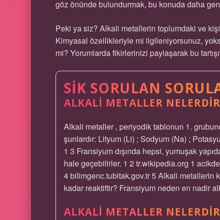
göz önünde bulundurmak, bu konuda daha geniş 
Peki ya siz? Alkali metallerin toplumdaki ve k
Kimyasal özellikleriyle mi ilgileniyorsunuz, yok
mi? Yorumlarda fikirlerinizi paylaşarak bu tartış
SIK SORULAN SORUL
ALKALI METALLER NELERDIR
Alkali metaller , periyodik tablonun 1. grubun
şunlardır: Lityum (Li) ; Sodyum (Na) ; Potasy
1 3 Fransiyum dışında hepsi, yumuşak yapıda 
hale geçebilirler. 1 2 tr.wikipedia.org 1 aci
4 bilimgenc.tubitak.gov.tr 5 Alkali metallerin 
kadar reaktiftir? Fransiyum neden en nadir al
ALKALI METALLER NELERDIR