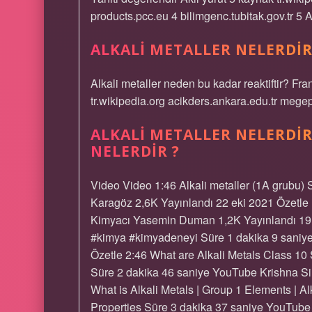
products.pcc.eu 4 bilimgenc.tubitak.gov.tr 5 Al
ALKALI METALLER NELERDIR 
Alkali metaller neden bu kadar reaktiftir? Fr
tr.wikipedia.org acikders.ankara.edu.tr megep
ALKALI METALLER NELERDIR
NELERDIR ?
Video Video 1:46 Alkali metaller (1A grubu)
Karagöz 2,6K Yayınlandı 22 eki 2021 Özetle 
Kimyacı Yasemin Duman 1,2K Yayınlandı 19 ar
#kimya #kimyadeneyi Süre 1 dakika 9 sani
Özetle 2:46 What are Alkali Metals Class 10 
Süre 2 dakika 46 saniye YouTube Krishna Sir
What is Alkali Metals | Group 1 Elements | A
Properties Süre 3 dakika 37 saniye YouTube