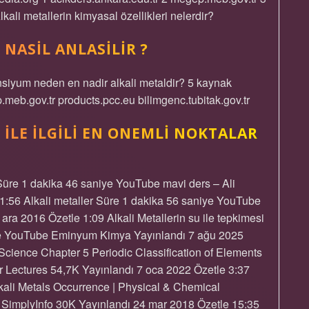
kali metallerin kimyasal özellikleri nelerdir?
NASIL ANLASILIR ?
ansiyum neden en nadir alkali metaldir? 5 kaynak
.meb.gov.tr products.pcc.eu bilimgenc.tubitak.gov.tr
 ILE ILGILI EN ONEMLI NOKTALAR
 Süre 1 dakika 46 saniye YouTube mavi ders – Ali
1:56 Alkali metaller Süre 1 dakika 56 saniye YouTube
a 2016 Özetle 1:09 Alkali Metallerin su ile tepkimesi
ye YouTube Eminyum Kimya Yayınlandı 7 ağu 2025
Science Chapter 5 Periodic Classification of Elements
 Lectures 54,7K Yayınlandı 7 oca 2022 Özetle 3:37
lkali Metals Occurrence | Physical & Chemical
 SimplyInfo 30K Yayınlandı 24 mar 2018 Özetle 15:35