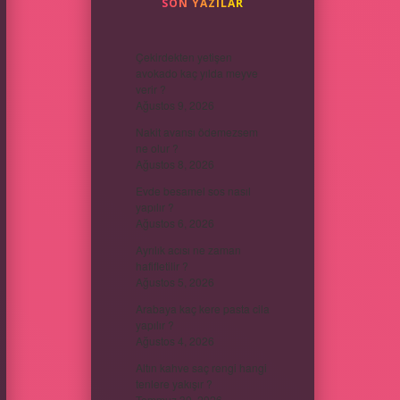
SON YAZILAR
Çekirdekten yetişen
avokado kaç yılda meyve
verir ?
Ağustos 9, 2026
Nakit avansı ödemezsem
ne olur ?
Ağustos 8, 2026
Evde besamel sos nasıl
yapılır ?
Ağustos 6, 2026
Ayrılık acısı ne zaman
hafifletilir ?
Ağustos 5, 2026
Arabaya kaç kere pasta cila
yapılır ?
Ağustos 4, 2026
Altın kahve saç rengi hangi
tenlere yakışır ?
Temmuz 30, 2026