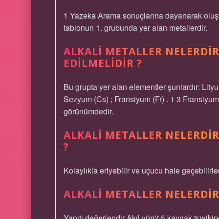
1 Yazeka Arama sonuçlarına dayanarak oluşturu
tablonun 1. grubunda yer alan metallerdir.
ALKALI METALLER NELERDI
EDILMELIDIR ?
Bu grupta yer alan elementler şunlardır: Lity
Sezyum (Cs) ; Fransiyum (Fr) . 1 3 Fransiyu
görünümdedir.
ALKALI METALLER NELERDI
?
Kolaylıkla eriyebilir ve uçucu hale geçebilirle
ALKALI METALLER NELERDIR 
Yanıtı değerlendir Akıl yürüt 5 kaynak tr.wik