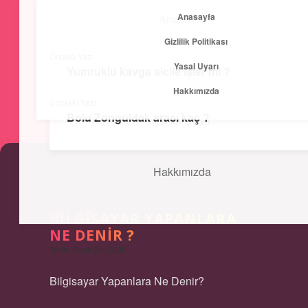
Anasayfa
Anasayfa
menüyü
Gizlilik Politikası
aç
Önceki Yazı
Yasal Uyarı
Gizlilik Politikası
Yumruklu kavga sicile işler mi ?
Kısa ve Öz
Hakkımızda
Sonraki Yazı
Hızlı bilgilerle zihnini canlandır!
Bolu Zonguldak arası kaç ?
Yasal Uyarı
Hakkımızda
BILGISAYAR YAPANLARA
NE DENIR ?
Tarih: Ocak 20, 2026
Bilgisayar Yapanlara Ne Denir?