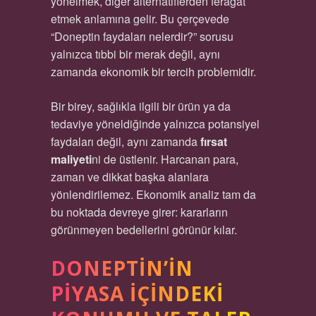
yönelmek, diğer alternatiflerden feragat
etmek anlamına gelir. Bu çerçevede
“Doneptin faydaları nelerdir?” sorusu
yalnızca tıbbi bir merak değil, aynı
zamanda ekonomik bir tercih problemidir.
Bir birey, sağlıkla ilgili bir ürün ya da
tedaviye yöneldiğinde yalnızca potansiyel
faydaları değil, aynı zamanda
fırsat
maliyeti
ni de üstlenir. Harcanan para,
zaman ve dikkat başka alanlara
yönlendirilemez. Ekonomik analiz tam da
bu noktada devreye girer: kararların
görünmeyen bedellerini görünür kılar.
DONEPTIN’IN
PIYASA İÇINDEKI