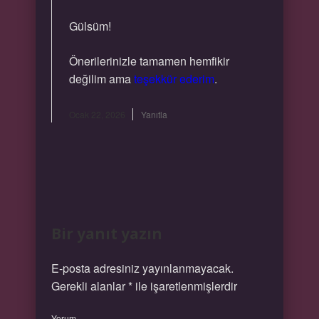
Gülsüm!
Önerilerinizle tamamen hemfikir
değilim ama
teşekkür ederim
.
Ocak 22, 2026
Yanıtla
Bir yanıt yazın
E-posta adresiniz yayınlanmayacak.
Gerekli alanlar
*
ile işaretlenmişlerdir
Yorum