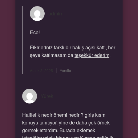
admin
Ece!
Fikirleriniz farklı bir bakış açısı kattı, her
şeye katılmasam da
teşekkür ederim
.
Aralık 3, 2025
Yanıtla
Yürek
Halifelik nedir önemi nedir ? giriş kısmı
konuyu tanıtıyor, yine de daha çok örnek
görmek isterdim. Burada eklemek
istediğim minik bir not var: Kısaca halifelik