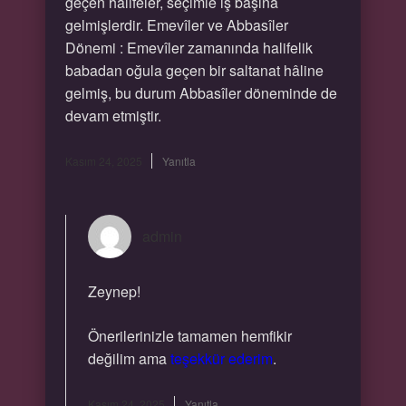
geçen halifeler, seçimle iş başına
gelmişlerdir. Emevîler ve Abbasîler
Dönemi : Emevîler zamanında halifelik
babadan oğula geçen bir saltanat hâline
gelmiş, bu durum Abbasîler döneminde de
devam etmiştir.
Kasım 24, 2025
Yanıtla
admin
Zeynep!
Önerilerinizle tamamen hemfikir
değilim ama
teşekkür ederim
.
Kasım 24, 2025
Yanıtla