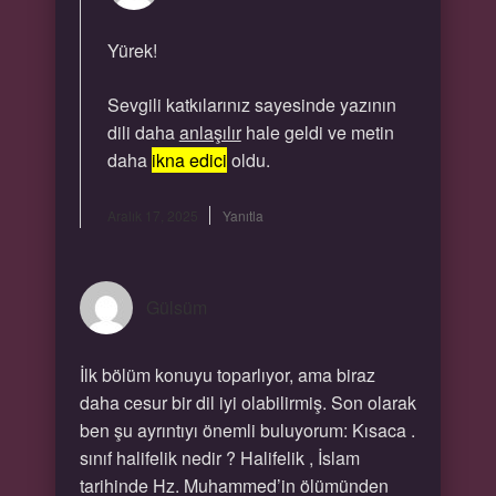
Yürek!
Sevgili katkılarınız sayesinde yazının
dili daha
anlaşılır
hale geldi ve metin
daha
ikna edici
oldu.
Aralık 17, 2025
Yanıtla
Gülsüm
İlk bölüm konuyu toparlıyor, ama biraz
daha cesur bir dil iyi olabilirmiş. Son olarak
ben şu ayrıntıyı önemli buluyorum: Kısaca .
sınıf halifelik nedir ? Halifelik , İslam
tarihinde Hz. Muhammed’in ölümünden