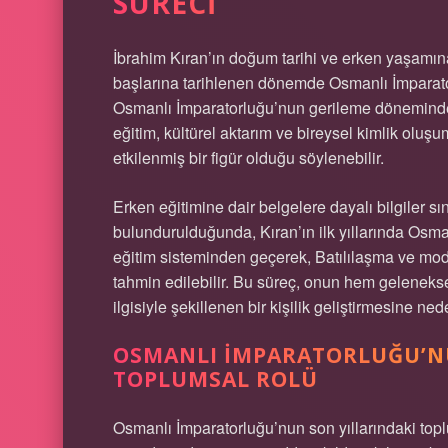
SÜRECI
İbrahim Kıran’ın doğum tarihi ve erken yaşamına 
başlarına tarihlenen dönemde Osmanlı İmparato
Osmanlı İmparatorluğu’nun gerileme döneminde
eğitim, kültürel aktarım ve bireysel kimlik olu
etkilenmiş bir figür olduğu söylenebilir.
Erken eğitimine dair belgelere dayalı bilgiler sı
bulundurulduğunda, Kıran’ın ilk yıllarında Osm
eğitim sisteminden geçerek, Batılılaşma ve mod
tahmin edilebilir. Bu süreç, onun hem geleneks
ilgisiyle şekillenen bir kişilik geliştirmesine ned
OSMANLI İMPARATORLUĞU’N
TOPLUMSAL ROLÜ
Osmanlı İmparatorluğu’nun son yıllarındaki toplu