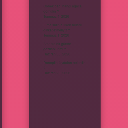
Göbek bağı hangi ağaca
gömülür ?
Temmuz 4, 2026
Elma satın alırken nelere
dikkat etmeliyiz ?
Temmuz 1, 2026
Amasra bir günde
gezilebilir mi ?
Haziran 30, 2026
Doneptin faydaları nelerdir
?
Haziran 20, 2026