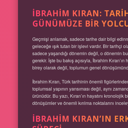
İBRAHIM KIRAN: TARI
GÜNÜMÜZE BIR YOLC
Geçmişi anlamak, sadece tarihe dair bilgi edin
geleceğe ışık tutan bir işlevi vardır. Bir tarihçi 
sadece yaşandığı dönemin değil, o dönemin bugü
gerekir. İşte bu bakış açısıyla, İbrahim Kıran’ın
birey olarak değil, toplumun genel dönüşümünd
İbrahim Kıran, Türk tarihinin önemli figürlerinde
toplumsal yapının yansıması değil, aynı zamand
ürünüdür. Bu yazı, Kıran’ın hayatını kronolojik 
dönüşümler ve önemli kırılma noktalarını incele
İBRAHIM KIRAN’IN ERK