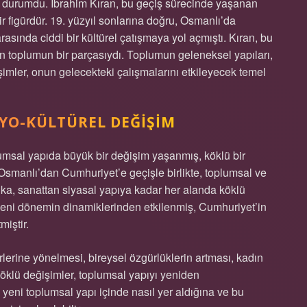
ir durumdu. İbrahim Kıran, bu geçiş sürecinde yaşanan
r figürdür. 19. yüzyıl sonlarına doğru, Osmanlı’da
rasında ciddi bir kültürel çatışmaya yol açmıştı. Kıran, bu
toplumun bir parçasıydı. Toplumun geleneksel yapıları,
şimler, onun gelecekteki çalışmalarını etkileyecek temel
SYO-KÜLTÜREL DEĞIŞIM
plumsal yapıda büyük bir değişim yaşanmış, köklü bir
smanlı’dan Cumhuriyet’e geçişle birlikte, toplumsal ve
ka, sanattan siyasal yapıya kadar her alanda köklü
u yeni dönemin dinamiklerinden etkilenmiş, Cumhuriyet’in
miştir.
rlerine yönelmesi, bireysel özgürlüklerin artması, kadın
köklü değişimler, toplumsal yapıyı yeniden
u yeni toplumsal yapı içinde nasıl yer aldığına ve bu