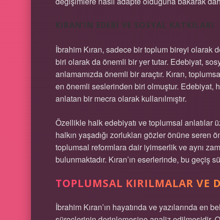
değişimlere nasıl adapte olduğuna bakarak daha 
KIRAN’IN EDEBI VE SOSYAL KATKILARI
İbrahim Kıran, sadece bir toplum bireyi olarak
biri olarak da önemli bir yer tutar. Edebiyat, 
anlamamızda önemli bir araçtır. Kıran, toplumsal
en önemli seslerinden biri olmuştur. Edebiyat, 
anlatan bir mecra olarak kullanılmıştır.
Özellikle halk edebiyatı ve toplumsal anlatılar ü
halkın yaşadığı zorlukları gözler önüne seren ön
toplumsal reformlara dair iyimserlik ve aynı zam
bulunmaktadır. Kıran’ın eserlerinde, bu geçiş sür
TOPLUMSAL KIRILMALAR VE 
İbrahim Kıran’ın hayatında ve yazılarında en bel
süreçlerinin derinlemesine analiz edilmesidir.