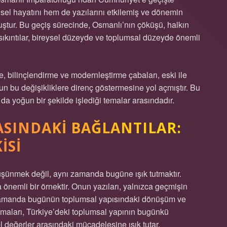
isel hayatını hem de yazılarını etkilemiş ve dönemin
ştur. Bu geçiş sürecinde, Osmanlı’nın çöküşü, halkın
n sıkıntılar, bireysel düzeyde ve toplumsal düzeyde önemli
me, bilinçlendirme ve modernleştirme çabaları, eski ile
un bu değişikliklere direnç göstermesine yol açmıştır. Bu
da yoğun bir şekilde işlediği temalar arasındadır.
ASINDAKI BAĞLANTILAR:
ISI
şünmek değil, aynı zamanda bugüne ışık tutmaktır.
 önemli bir örnektir. Onun yazıları, yalnızca geçmişin
 zamanda bugünün toplumsal yapısındaki dönüşüm ve
ışmaları, Türkiye’deki toplumsal yapının bugünkü
l değerler arasındaki mücadelesine ışık tutar.