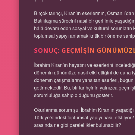
Birçok tarihçi, Kıran’ın eserlerinin, Osmanlı’da
Batılılaşma sürecini nasıl bir gerilimle yaşad
hâlâ devam eden sosyal ve kültürel sorunların 
toplumsal yapıyı anlamak kritik bir öneme sahipt
SONUÇ: GEÇMIŞIN GÜNÜMÜZLE
İbrahim Kıran’ın hayatını ve eserlerini inceled
dönemin günümüze nasıl etki ettiğini de daha iyi
dönemin çatışmalarını yansıtan eserleri, bugün
getirmektedir. Bu, bir tarihçinin yalnızca geçmi
sorumluluğa sahip olduğunu gösterir.
Okurlarıma sorum şu: İbrahim Kıran’ın yaşadı
Türkiye’sindeki toplumsal yapıyı nasıl etkiliyor
arasında ne gibi paralellikler bulunabilir?