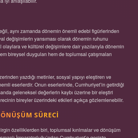
iyi anlaşılabilir.
 değil, aynı zamanda dönemin önemli edebi figürlerinden
sosyal değişimlerin yansıması olarak dönemin ruhunu
 olaylara ve kültürel değişimlere dair yazılarıyla dönemin
hem bireysel duyguları hem de toplumsal çatışmaları
zerinden yazdığı metinler, sosyal yapıyı eleştiren ve
emli eserlerdir. Onun eserlerinde, Cumhuriyet’in getirdiği
anda geleneksel değerlerin kaybı üzerine bir eleştiri
ecinin bireyler üzerindeki etkileri açıkça gözlemlenebilir.
DÖNÜŞÜM SÜRECI
irgin özelliklerden biri, toplumsal kırılmalar ve dönüşüm
 Osmanlı İmparatorluğu’ndan Cumhuriyet’e geçişte