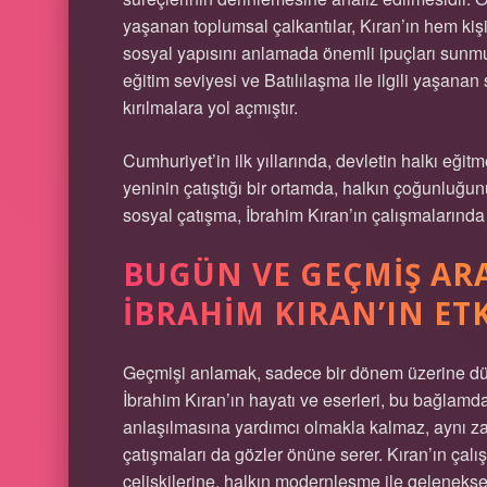
yaşanan toplumsal çalkantılar, Kıran’ın hem kiş
sosyal yapısını anlamada önemli ipuçları sunmu
eğitim seviyesi ve Batılılaşma ile ilgili yaşana
kırılmalara yol açmıştır.
Cumhuriyet’in ilk yıllarında, devletin halkı eğit
yeninin çatıştığı bir ortamda, halkın çoğunluğun
sosyal çatışma, İbrahim Kıran’ın çalışmalarında 
BUGÜN VE GEÇMIŞ AR
İBRAHIM KIRAN’IN ETK
Geçmişi anlamak, sadece bir dönem üzerine dü
İbrahim Kıran’ın hayatı ve eserleri, bu bağlamda
anlaşılmasına yardımcı olmakla kalmaz, aynı
çatışmaları da gözler önüne serer. Kıran’ın çal
çelişkilerine, halkın modernleşme ile gelenekse