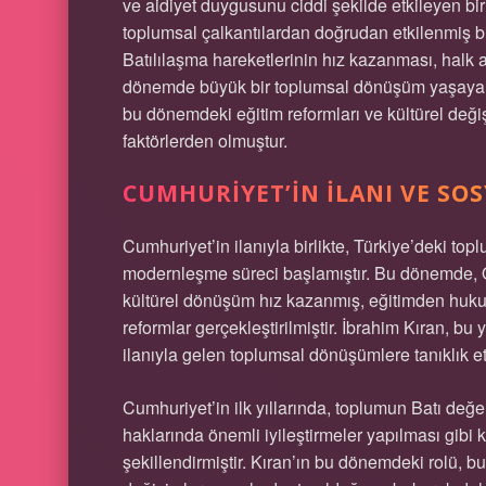
ve aidiyet duygusunu ciddi şekilde etkileyen b
toplumsal çalkantılardan doğrudan etkilenmiş bi
Batılılaşma hareketlerinin hız kazanması, halk a
dönemde büyük bir toplumsal dönüşüm yaşayan 
bu dönemdeki eğitim reformları ve kültürel deği
faktörlerden olmuştur.
CUMHURIYET’IN İLANI VE SO
Cumhuriyet’in ilanıyla birlikte, Türkiye’deki to
modernleşme süreci başlamıştır. Bu dönemde, O
kültürel dönüşüm hız kazanmış, eğitimden huku
reformlar gerçekleştirilmiştir. İbrahim Kıran, b
ilanıyla gelen toplumsal dönüşümlere tanıklık et
Cumhuriyet’in ilk yıllarında, toplumun Batı değe
haklarında önemli iyileştirmeler yapılması gibi 
şekillendirmiştir. Kıran’ın bu dönemdeki rolü, b