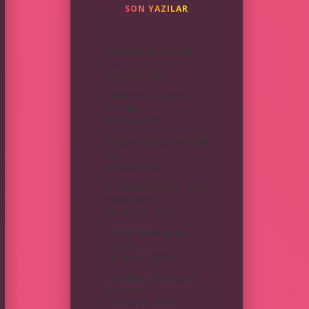
SON YAZILAR
Evde besamel sos nasıl
yapılır ?
Ağustos 6, 2026
Ayrılık acısı ne zaman
hafifletilir ?
Ağustos 5, 2026
Arabaya kaç kere pasta cila
yapılır ?
Ağustos 4, 2026
Altın kahve saç rengi hangi
tenlere yakışır ?
Temmuz 30, 2026
Rüyada ayı saldırması
Diyanet ?
Temmuz 27, 2026
Ergenlikte 1 yılda kaç cm
boy uzar ?
Temmuz 25, 2026