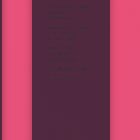
Göbek bağı hangi ağaca
gömülür ?
Temmuz 4, 2026
Elma satın alırken nelere
dikkat etmeliyiz ?
Temmuz 1, 2026
Amasra bir günde
gezilebilir mi ?
Haziran 30, 2026
Doneptin faydaları nelerdir
?
Haziran 20, 2026