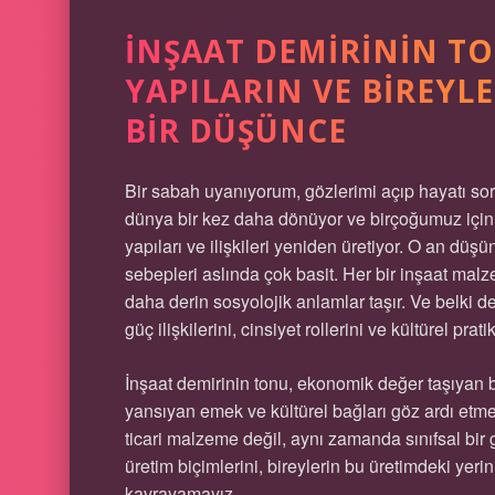
İNŞAAT DEMIRININ T
YAPILARIN VE BIREYLE
BIR DÜŞÜNCE
Bir sabah uyanıyorum, gözlerimi açıp hayatı so
dünya bir kez daha dönüyor ve birçoğumuz için bu
yapıları ve ilişkileri yeniden üretiyor. O an d
sebepleri aslında çok basit. Her bir inşaat mal
daha derin sosyolojik anlamlar taşır. Ve belki 
güç ilişkilerini, cinsiyet rollerini ve kültürel pra
İnşaat demirinin tonu, ekonomik değer taşıyan 
yansıyan emek ve kültürel bağları göz ardı etme
ticari malzeme değil, aynı zamanda sınıfsal bi
üretim biçimlerini, bireylerin bu üretimdeki yeri
kavrayamayız.