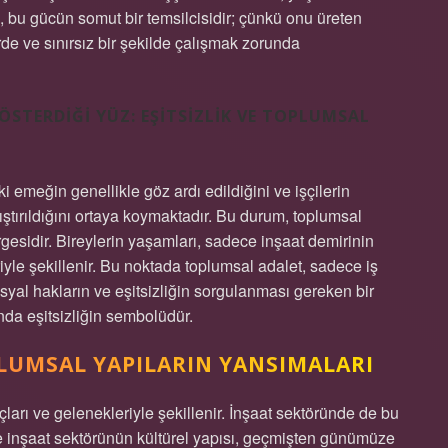
ri, bu gücün somut bir temsilcisidir; çünkü onu üreten
erde ve sınırsız bir şekilde çalışmak zorunda
ÖSTERDIĞI YÜZ: EŞITSIZLIK VE TOPLUMSAL
 emeğin genellikle göz ardı edildiğini ve işçilerin
ıştırıldığını ortaya koymaktadır. Bu durum, toplumsal
ergesidir. Bireylerin yaşamları, sadece inşaat demirinin
riyle şekillenir. Bu noktada toplumsal adalet, sadece iş
syal hakların ve eşitsizliğin sorgulanması gereken bir
nda eşitsizliğin sembolüdür.
LUMSAL YAPILARIN YANSIMALARI
nçları ve gelenekleriyle şekillenir. İnşaat sektöründe de bu
’de inşaat sektörünün kültürel yapısı, geçmişten günümüze