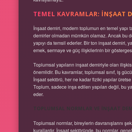
TEMEL KAVRAMLAR: İNŞAAT D
İnşaat demiri, modern toplumun en temel yapı taşl
demirler olmadan mümkün olamaz. Ancak bu demi
yapıyı da temsil ederler. Bir ton inşaat demiri, y
emek, sermaye ve güç ilişkilerinin bir göstergesi
Toplumsal yapıların inşaat demiriyle olan ilişk
önemlidir. Bu kavramlar, toplumsal sınıf, iş gücü, 
İnşaat sektörü, her ne kadar fiziki yapılar ürets
Toplum, sadece inşa edilen yapıları değil, bu y
eder.
TOPLUMSAL NORMLAR VE İNŞAAT DEM
Toplumsal normlar, bireylerin davranışlarını şek
kurallardır. İnşaat sektöründe, bu normlar, genell