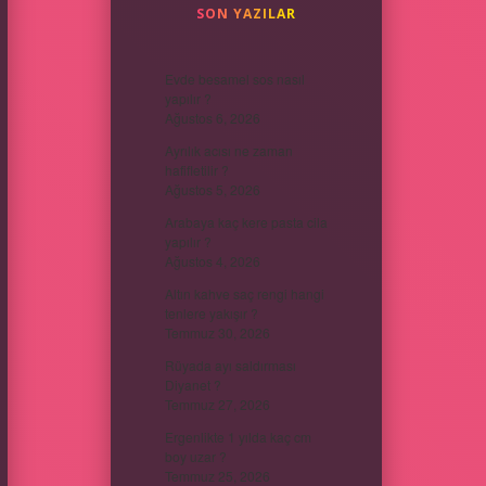
SON YAZILAR
Evde besamel sos nasıl
yapılır ?
Ağustos 6, 2026
Ayrılık acısı ne zaman
hafifletilir ?
Ağustos 5, 2026
Arabaya kaç kere pasta cila
yapılır ?
Ağustos 4, 2026
Altın kahve saç rengi hangi
tenlere yakışır ?
Temmuz 30, 2026
Rüyada ayı saldırması
Diyanet ?
Temmuz 27, 2026
Ergenlikte 1 yılda kaç cm
boy uzar ?
Temmuz 25, 2026