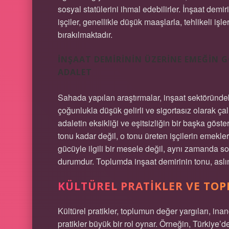
sosyal statülerini ihmal edebilirler. İnşaat demi
işçiler, genellikle düşük maaşlarla, tehlikeli işl
bırakılmaktadır.
İNŞAAT DEMIRININ ÜZERINE EMEĞIN G
ADALET
Sahada yapılan araştırmalar, inşaat sektöründeki
çoğunlukla düşük gelirli ve sigortasız olarak çal
adaletin eksikliği ve eşitsizliğin bir başka göst
tonu kadar değil, o tonu üreten işçilerin emekle
gücüyle ilgili bir mesele değil, aynı zamanda so
durumdur. Toplumda inşaat demirinin tonu, aslı
KÜLTÜREL PRATIKLER VE TOP
Kültürel pratikler, toplumun değer yargıları, ina
pratikler büyük bir rol oynar. Örneğin, Türkiye