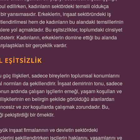
ul edilirken, kadınların sektördeki temsili oldukça
n bir yansımasıdır. Erkeklerin, inşaat sektöründeki iş
endirilmesi hem de kadınların bu alandaki temsillerinin
lere yol açmaktadır. Bu eşitsizlikler, toplumdaki cinsiyet
gösterir. Kadınların, erkeklerin domine ettiği bu alanda
şılaştıkları bir gerçeklik vardır.
 EŞITSIZLIK
güç ilişkileri, sadece bireylerin toplumsal konumlarını
 normları da şekillendirir. İnşaat demirinin tonu, sadece
n ardında çalışan işçilerin emeği, yaşam koşulları ve
 ilişkilerinin en belirgin şekilde görüldüğü alanlardan
vencesiz ve zor koşullarda çalışmak zorundadır. Bu,
i pekiştirdiği bir örnektir.
ük inşaat firmalarının ve devletin sektördeki
çlerini şekillendirirken işçilerin haklarını, yaşamlarını ve