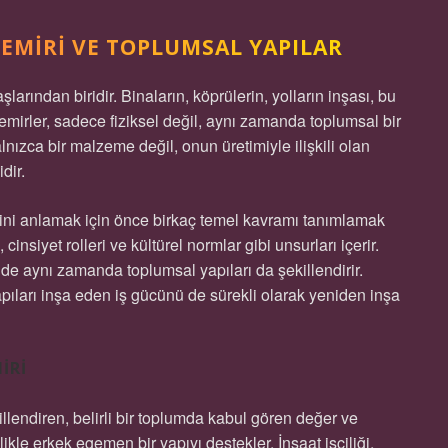
EMIRI VE TOPLUMSAL YAPILAR
arından biridir. Binaların, köprülerin, yolların inşası, bu
rler, sadece fiziksel değil, aynı zamanda toplumsal bir
alnızca bir malzeme değil, onun üretimiyle ilişkili olan
dir.
isini anlamak için önce birkaç temel kavramı tanımlamak
cinsiyet rolleri ve kültürel normlar gibi unsurları içerir.
e de aynı zamanda toplumsal yapıları da şekillendirir.
apıları inşa eden iş gücünü de sürekli olarak yeniden inşa
IRI
illendiren, belirli bir toplumda kabul gören değer ve
ikle erkek egemen bir yapıyı destekler. İnşaat işçiliği,