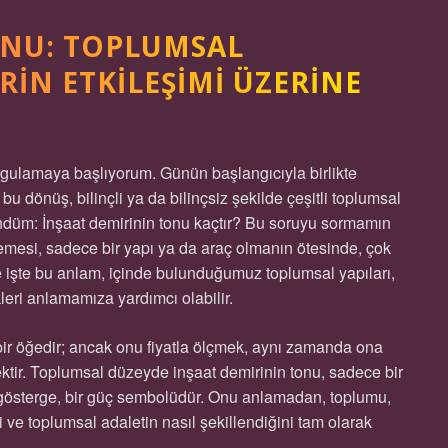
ONU: TOPLUMSAL
RIN ETKILEŞIMI ÜZERINE
rgulamaya başlıyorum. Günün başlangıcıyla birlikte
 dönüş, bilinçli ya da bilinçsiz şekilde çeşitli toplumsal
üşündüm: İnşaat demirinin tonu kaçtır? Bu soruyu sormamın
zemesi, sadece bir yapı ya da araç olmanın ötesinde, çok
de işte bu anlam, içinde bulunduğumuz toplumsal yapıları,
tikleri anlamamıza yardımcı olabilir.
bir öğedir; ancak onu fiyatla ölçmek, aynı zamanda ona
ktir. Toplumsal düzeyde inşaat demirinin tonu, sadece bir
r gösterge, bir güç sembolüdür. Onu anlamadan, toplumu,
ni ve toplumsal adaletin nasıl şekillendiğini tam olarak