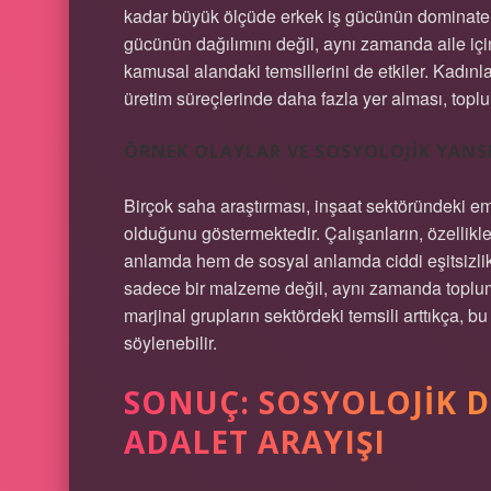
kadar büyük ölçüde erkek iş gücünün dominate et
gücünün dağılımını değil, aynı zamanda aile içind
kamusal alandaki temsillerini de etkiler. Kadınl
üretim süreçlerinde daha fazla yer alması, toplu
ÖRNEK OLAYLAR VE SOSYOLOJIK YAN
Birçok saha araştırması, inşaat sektöründeki eme
olduğunu göstermektedir. Çalışanların, özellikl
anlamda hem de sosyal anlamda ciddi eşitsizlik
sadece bir malzeme değil, aynı zamanda toplumsa
marjinal grupların sektördeki temsili arttıkça, bu
söylenebilir.
SONUÇ: SOSYOLOJIK 
ADALET ARAYIŞI