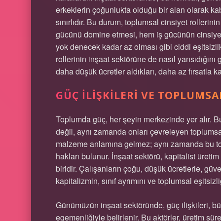
erkeklerin çoğunlukta olduğu bir alan olarak kab
sınırlıdır. Bu durum, toplumsal cinsiyet rollerini
gücünü domine etmesi, hem iş gücünün cinsiyetl
yok denecek kadar az olması gibi ciddi eşitsizlik
rollerinin inşaat sektörüne de nasıl yansıdığını 
daha düşük ücretler aldıkları, daha az fırsatla kar
GÜÇ İLIŞKILERI VE TOPLUMSAL
Toplumda güç, her şeyin merkezinde yer alır. Bu 
değil, aynı zamanda onları çevreleyen toplumsal
malzeme anlamına gelmez; aynı zamanda bu tonu
hakları bulunur. İnşaat sektörü, kapitalist üretim
biridir. Çalışanların çoğu, düşük ücretlerle, gü
kapitalizmin, sınıf ayrımını ve toplumsal eşitsizliğ
Günümüzün inşaat sektöründe, güç ilişkileri, büy
egemenliğiyle belirlenir. Bu aktörler, üretim süre