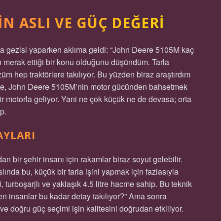
IN ASLI VE GÜÇ DEĞERI
arla gezisi yaparken aklıma geldi: “John Deere 5105M kaç
n merak ettiği bir konu olduğunu düşündüm. Tarla
özüm hep traktörlere takılıyor. Bu yüzden biraz araştırdım
kle, John Deere 5105M’nin motor gücünden bahsetmek
ir motorla geliyor. Yani ne çok küçük ne de devasa; orta
p.
AYLARI
 bir şehir insanı için rakamlar biraz soyut gelebilir.
a bu, küçük bir tarla işini yapmak için fazlasıyla
, turboşarjlı ve yaklaşık 4.5 litre hacme sahip. Bu teknik
n insanlar bu kadar detay takılıyor?” Ama sonra
m ve doğru güç seçimi işin kalitesini doğrudan etkiliyor.