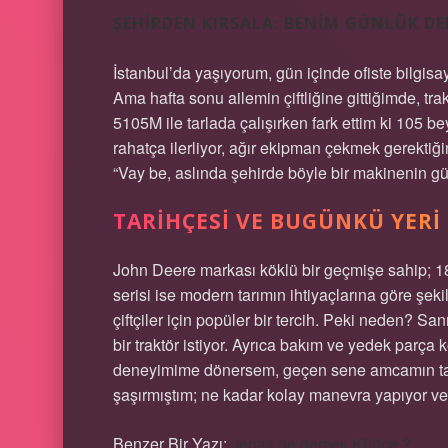
ŞEHIRDEN KIRSALA: BENIM GÜNLÜK D
İstanbul’da yaşıyorum, gün içinde ofiste bilgis
Ama hafta sonu ailemin çiftliğine gittiğimde, tr
5105M ile tarlada çalışırken fark ettim ki 105 b
rahatça ilerliyor, ağır ekipman çekmek gerektiğ
“Vay be, aslında şehirde böyle bir makinenin 
TARIHÇESI VE BUGÜNKÜ YERI
John Deere markası köklü bir geçmişe sahip; 180
serisi ise modern tarımın ihtiyaçlarına göre şek
çiftçiler için popüler bir tercih. Peki neden? 
bir traktör istiyor. Ayrıca bakım ve yedek parç
deneyimime dönersem, geçen sene amcamın tarla
şaşırmıştım; ne kadar kolay manevra yapıyor ve n
Benzer Bir Yazı:
Jehati ne demek Kürtçe ?