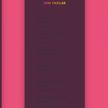
SON YAZILAR
Ayrılık acısı ne zaman
hafifletilir ?
Ağustos 5, 2026
Arabaya kaç kere pasta cila
yapılır ?
Ağustos 4, 2026
Altın kahve saç rengi hangi
tenlere yakışır ?
Temmuz 30, 2026
Rüyada ayı saldırması
Diyanet ?
Temmuz 27, 2026
Ergenlikte 1 yılda kaç cm
boy uzar ?
Temmuz 25, 2026
Göbek bağı hangi ağaca
gömülür ?
Temmuz 4, 2026