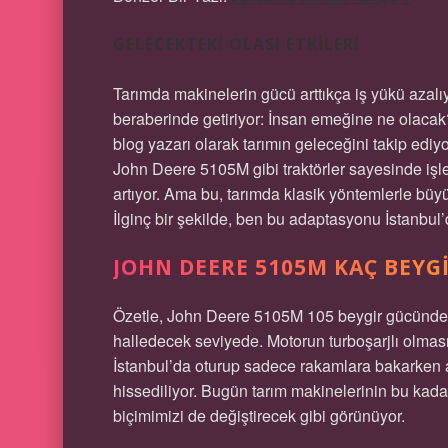
GELECEKTEKI OLASI ETKILERI
Tarımda makinelerin gücü arttıkça iş yükü azalı
beraberinde getiriyor: İnsan emeğine ne olaca
blog yazarı olarak tarımın geleceğini takip edi
John Deere 5105M gibi traktörler sayesinde işler
artıyor. Ama bu, tarımda klasik yöntemlerle büyü
İlginç bir şekilde, ben bu adaptasyonu İstanbul
JOHN DEERE 5105M KAÇ BEYGI
Özetle, John Deere 5105M 105 beygir gücünde. B
halledecek seviyede. Motorun turboşarjlı olması v
İstanbul’da oturup sadece rakamlara bakarken a
hissediliyor. Bugün tarım makinelerinin bu kadar 
biçimimizi de değiştirecek gibi görünüyor.