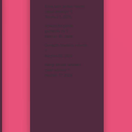
Elma satın alırken nelere
dikkat etmeliyiz ?
Temmuz 1, 2026
Amasra bir günde
gezilebilir mi ?
Haziran 30, 2026
Doneptin faydaları nelerdir
?
Haziran 20, 2026
Hangi altında satarken
zarar edilmez ?
Haziran 17, 2026