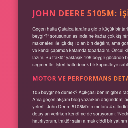
JOHN DEERE 5105M: İŞ
Geçen hafta Çatalca tarafına gidip küçük bir t
beygir?” sorusunun aslında ne kadar çok kişini
makineleri ile içli dışlı olan biri değilim, ama g
ve kendi çapımda kafamda toparladım. Önceli
lazım. Bu traktör yaklaşık 105 beygir gücünde b
segmentte, işleri halledecek bir kapasiteye sahi
MOTOR VE PERFORMANS DET
105 beygir ne demek? Açıkçası benim gibi sıradan
Ama geçen akşam blog yazarken düşündüm; aslınd
yeterli. John Deere 5105M’nin motoru 4 silindirli
detayları verirken kendime de soruyorum: “Nede
hatırlıyorum, traktör satın almak ciddi bir yatırı