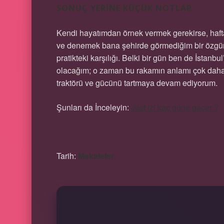
SONUÇ YERINE KÜÇÜK NOTLAR
Kendi hayatımdan örnek vermek gerekirse, haft
ve denemek bana şehirde görmediğim bir özgürlük
pratikteki karşılığı. Belki bir gün ben de İsta
olacağım; o zaman bu rakamın anlamı çok daha
traktörü ve gücünü tartmaya devam ediyorum.
Şunları da İnceleyin:
Jilet izi kaç güne geçer ?
Tarih:
Makaleler