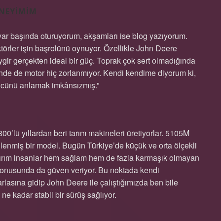
ENEYIMIM
ayar başında oturuyorum, akşamları ise blog yazıyorum.
aktörler işin başrolünü oynuyor. Özellikle John Deere
eygir gerçekten ideal bir güç. Toprak çok sert olmadığında
inde de motor hiç zorlanmıyor. Kendi kendime diyorum ki,
gücünü anlamak imkânsızmış.”
0’lü yıllardan beri tarım makineleri üretiyorlar. 5105M
illenmiş bir model. Bugün Türkiye’de küçük ve orta ölçekli
Sanırım insanlar hem sağlam hem de fazla karmaşık olmayan
a konusunda da güven veriyor. Bu noktada kendi
sına gidip John Deere ile çalıştığımızda ben bile
e kadar stabil bir sürüş sağlıyor.