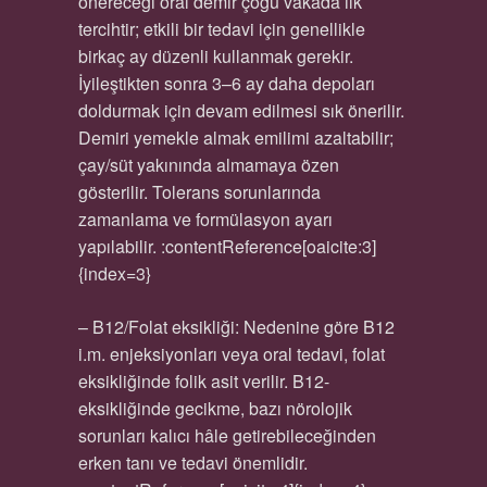
önereceği oral demir çoğu vakada ilk
tercihtir; etkili bir tedavi için genellikle
birkaç ay düzenli kullanmak gerekir.
İyileştikten sonra 3–6 ay daha depoları
doldurmak için devam edilmesi sık önerilir.
Demiri yemekle almak emilimi azaltabilir;
çay/süt yakınında almamaya özen
gösterilir. Tolerans sorunlarında
zamanlama ve formülasyon ayarı
yapılabilir. :contentReference[oaicite:3]
{index=3}
– B12/Folat eksikliği: Nedenine göre B12
i.m. enjeksiyonları veya oral tedavi, folat
eksikliğinde folik asit verilir. B12-
eksikliğinde gecikme, bazı nörolojik
sorunları kalıcı hâle getirebileceğinden
erken tanı ve tedavi önemlidir.