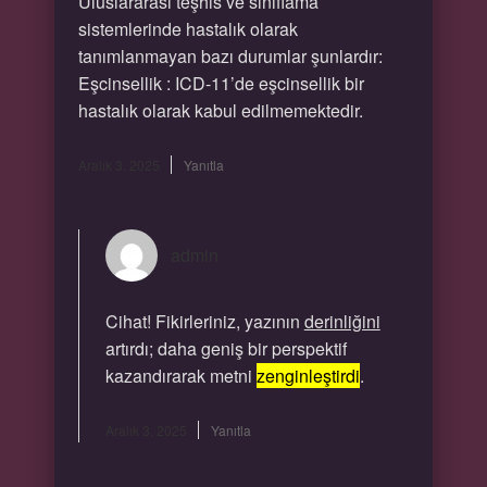
Uluslararası teşhis ve sınıflama
sistemlerinde hastalık olarak
tanımlanmayan bazı durumlar şunlardır:
Eşcinsellik : ICD-11’de eşcinsellik bir
hastalık olarak kabul edilmemektedir.
Aralık 3, 2025
Yanıtla
admin
Cihat! Fikirleriniz, yazının
derinliğini
artırdı; daha geniş bir perspektif
kazandırarak metni
zenginleştirdi
.
Aralık 3, 2025
Yanıtla