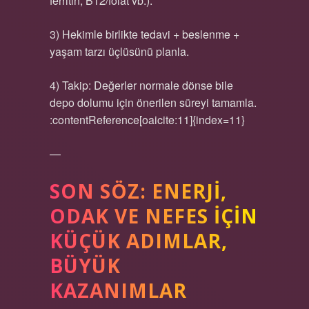
ferritin, B12/folat vb.).
3) Hekimle birlikte tedavi + beslenme +
yaşam tarzı üçlüsünü planla.
4) Takip: Değerler normale dönse bile
depo dolumu için önerilen süreyi tamamla.
:contentReference[oaicite:11]{index=11}
—
SON SÖZ: ENERJI,
ODAK VE NEFES İÇIN
KÜÇÜK ADIMLAR,
BÜYÜK
KAZANIMLAR