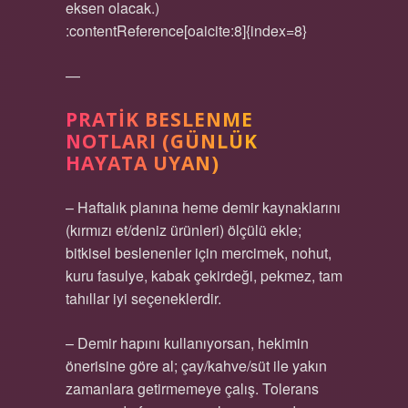
eksen olacak.)
:contentReference[oaicite:8]{index=8}
—
PRATIK BESLENME
NOTLARI (GÜNLÜK
HAYATA UYAN)
– Haftalık planına heme demir kaynaklarını
(kırmızı et/deniz ürünleri) ölçülü ekle;
bitkisel beslenenler için mercimek, nohut,
kuru fasulye, kabak çekirdeği, pekmez, tam
tahıllar iyi seçeneklerdir.
– Demir hapını kullanıyorsan, hekimin
önerisine göre al; çay/kahve/süt ile yakın
zamanlara getirmemeye çalış. Tolerans