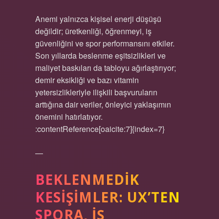
Anemi yalnızca kişisel enerji düşüşü
değildir; üretkenliği, öğrenmeyi, iş
güvenliğini ve spor performansını etkiler.
Son yıllarda beslenme eşitsizlikleri ve
maliyet baskıları da tabloyu ağırlaştırıyor;
demir eksikliği ve bazı vitamin
yetersizlikleriyle ilişkili başvuruların
arttığına dair veriler, önleyici yaklaşımın
önemini hatırlatıyor.
:contentReference[oaicite:7]{index=7}
—
BEKLENMEDIK
KESIŞIMLER: UX’TEN
SPORA, İŞ