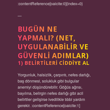
:contentReference[oaicite:0]{index=0}
—
BUGÜN NE
YAPMALI? (NET,
UYGULANABILIR VE
GÜVENLI ADIMLAR)
1) BELIRTILERI CIDDIYE AL
Yorgunluk, halsizlik, çarpıntı, nefes darlığı,
baş dönmesi, solukluk gibi bulgular
anemiyi düşündürebilir. Göğüs ağrısı,
bayılma, belirgin nefes darlığı gibi acil
belirtiler gelişirse ivedilikle tıbbi yardım
gerekir. :contentReference[oaicite:1]