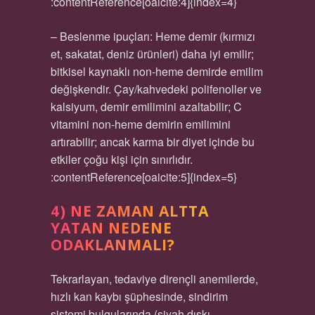
:contentReference[oaicite:4]{index=4}
– Beslenme ipuçları: Heme demir (kırmızı
et, sakatat, deniz ürünleri) daha iyi emilir;
bitkisel kaynaklı non-heme demirde emilim
değişkendir. Çay/kahvedeki polifenoller ve
kalsiyum, demir emilimini azaltabilir; C
vitamini non-heme demirin emilimini
artırabilir; ancak karma bir diyet içinde bu
etkiler çoğu kişi için sınırlıdır.
:contentReference[oaicite:5]{index=5}
4) NE ZAMAN ALTTA
YATAN NEDENE
ODAKLANMALI?
Tekrarlayan, tedaviye dirençli anemilerde,
hızlı kan kaybı şüphesinde, sindirim
sistemi bulgularında (siyah dışkı,