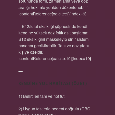
sorununda form, zamanlama veya doz
aralığı hekimle yeniden düzenlenebilir.
:contentReference[oaicite:9]{index=9}
– B12/folat eksikliği şüphesinde kendi
kendine yüksek doz folik asit başlama;
B12 eksikliğini maskeleyip sinir sistemi
hasarını geciktirebilir. Tanı ve doz planı
kişiye özeldir.
:contentReference[oaicite:10]{index=10}
—
KENDINE YOL HARITASI (ÖZET)
1) Belirtileri tanı ve not tut.
2) Uygun testlerle nedeni doğrula (CBC,