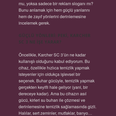
mu, yoksa sadece bir reklam sloganı mı?
Bunu anlamak için hem güçlü yanlarını
hem de zayıf yönlerini derinlemesine
incelemek gerek.
GÜÇLÜ YÖNLERI: PEKI, KARCHER
SC 3 NE İŞE YARAR?
Öncelikle, Karcher SC 3’ün ne kadar
kullanışlı olduğunu kabul ediyorum. Bu
cihaz, özellikle hızlıca temizlik yapmak
isteyenler için oldukça işlevsel bir
seçenek. Buhar gücüyle, temizlik yapmak
gerçekten keyifli hale geliyor (yani, bir
dereceye kadar). Ama bu cihazın asıl
gücü, kirleri su buharı ile çözmesi ve
derinlemesine temizlik sağlamasında gizli.
Halılar, sert zeminler, mutfaklar, banyo…