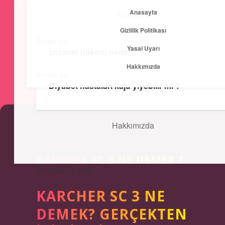
Anasayfa
Anasayfa
menüyü
Gizlilik Politikası
aç
Önceki Yazı
Yasal Uyarı
Gizlilik Politikası
İmzanın hükmü nedir ?
Kısa ve Öz
Hakkımızda
Sonraki Yazı
Hızlı bilgilerle zihnini canlandır!
Diyabet hastaları kaju yiyebilir mi ?
Yasal Uyarı
Hakkımızda
KARCHER SC 3 NE DEMEK ?
Tarih: Nisan 1, 2026
KARCHER SC 3 NE
DEMEK? GERÇEKTEN