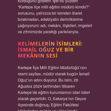
kurduğunu gösterir. İşte bu yüzden
“Kartepe ilçe milli eğitim müdürü kimdir?”
sorusunu, yalnızca bir isimden ibaret
bırakmadan, edebiyatın derinliklerine
çağırıyorum: adı, mekânı, ilişkileri, imgeleri
ve zihnimizde yarattığı yankılarıyla.
KELIMELERIN İSIMLERI:
İSMAIL OĞUZ VE BIR
MEKÂNIN SESI
Kartepe İlçe Milli Eğitim Müdürlüğü’nün
resmi sayfası, müdür olarak bugün İsmail
Oğuz’un adını duyurur. Bu isim, 28
Ağustos 2024 tarihinden itibaren
Kartepe’de eğitim kurumlarının idari lideri
olarak geçerlidir. O, Sakarya’nın Geyve
ilçesinde doğmuş, Eğitim Fakültesi
köklerinden gelmiş ve yıllar içinde