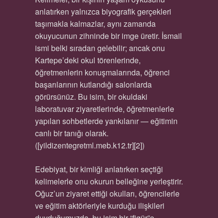
anlatırken yalnızca biyografik gerçekleri
taşımakla kalmazlar, aynı zamanda
okuyucunun zihninde bir imge üretir. İsmail
ismi belki sıradan gelebilir; ancak onu
Kartepe’deki okul törenlerinde,
öğretmenlerin konuşmalarında, öğrenci
başarılarının kutlandığı salonlarda
görürsünüz. Bu isim, bir okuldaki
laboratuvar ziyaretlerinde, öğretmenlerle
yapılan sohbetlerde yankılanır — eğitimin
canlı bir tanığı olarak.
([yildizentegretml.meb.k12.tr][2])
Edebiyat, bir kimliği anlatırken seçtiği
kelimelerle onu okurun belleğine yerleştirir.
Oğuz’un ziyaret ettiği okulları, öğrencilerle
ve eğitim aktörleriyle kurduğu ilişkileri
duyduğumuzda, bu isim bir “figür”e