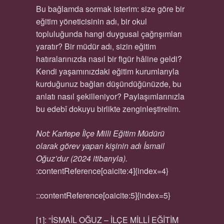
Bu bağlamda sormak isterim: size göre bir
eğitim yöneticisinin adı, bir okul
topluluğunda hangi duygusal çağrışımları
yaratır? Bir müdür adı, sizin eğitim
hatıralarınızda nasıl bir figür hâline geldi?
Kendi yaşamınızdaki eğitim kurumlarıyla
kurduğunuz bağları düşündüğünüzde, bu
anlatı nasıl şekilleniyor? Paylaşımlarınızla
bu edebî dokuyu birlikte zenginleştirelim.
Not: Kartepe İlçe Milli Eğitim Müdürü
olarak görev yapan kişinin adı İsmail
Oğuz’dur (2024 itibarıyla).
:contentReference[oaicite:4]{index=4}
::contentReference[oaicite:5]{index=5}
[1]: “İSMAİL OĞUZ – İLÇE MİLLİ EĞİTİM