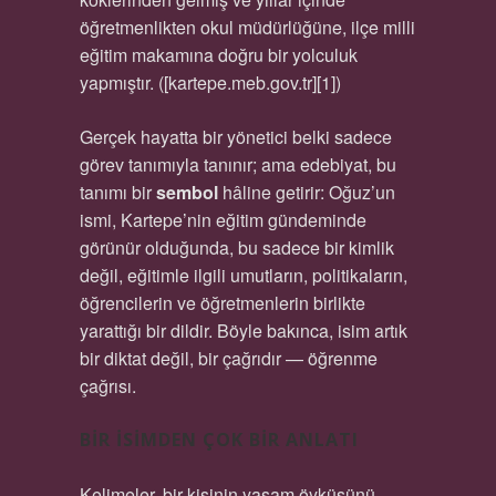
öğretmenlikten okul müdürlüğüne, ilçe milli
eğitim makamına doğru bir yolculuk
yapmıştır. ([kartepe.meb.gov.tr][1])
Gerçek hayatta bir yönetici belki sadece
görev tanımıyla tanınır; ama edebiyat, bu
tanımı bir
sembol
hâline getirir: Oğuz’un
ismi, Kartepe’nin eğitim gündeminde
görünür olduğunda, bu sadece bir kimlik
değil, eğitimle ilgili umutların, politikaların,
öğrencilerin ve öğretmenlerin birlikte
yarattığı bir dildir. Böyle bakınca, isim artık
bir diktat değil, bir çağrıdır — öğrenme
çağrısı.
BIR İSIMDEN ÇOK BIR ANLATI
Kelimeler, bir kişinin yaşam öyküsünü