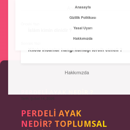
Anasayfa
Anasayfa
menüyü
Gizlilik Politikası
aç
Önceki Yazı
Yasal Uyarı
Gizlilik Politikası
İslâm kimin dinidir ?
Kısa ve Öz
Hakkımızda
Sonraki Yazı
Hızlı bilgilerle zihnini canlandır!
Kilolu insanlar hangi kumaşı tercih etmeli ?
Yasal Uyarı
Hakkımızda
PERDELI AYAK NEDIR ?
Tarih: Şubat 14, 2026
PERDELI AYAK
NEDIR? TOPLUMSAL