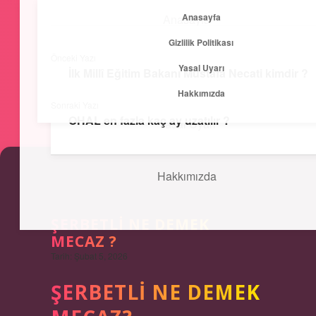
Anasayfa
Anasayfa
menüyü
Gizlilik Politikası
aç
Önceki Yazı
Yasal Uyarı
Gizlilik Politikası
İlk Millî Eğitim Bakanı Mustafa Necati kimdir ?
Kısa ve Öz
Hakkımızda
Sonraki Yazı
Hızlı bilgilerle zihnini canlandır!
OHAL en fazla kaç ay uzatılır ?
Yasal Uyarı
Hakkımızda
ŞERBETLI NE DEMEK
MECAZ ?
Tarih: Şubat 5, 2026
ŞERBETLI NE DEMEK