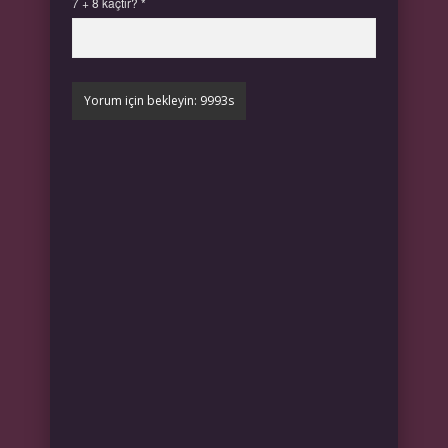
7 + 8 kaçtır?
*