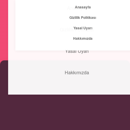
Anasayfa
Anasayfa
menüyü
Gizlilik Politikası
aç
Yasal Uyarı
Gizlilik Politikası
Kısa ve Öz
Hakkımızda
Hızlı bilgilerle zihnini canlandır!
Yasal Uyarı
Hakkımızda