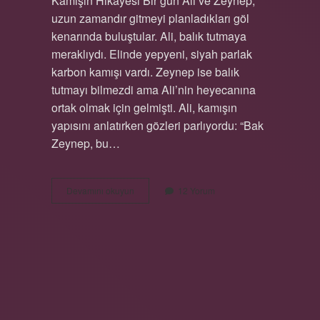
Kamışın Hikâyesi Bir gün Ali ve Zeynep,
uzun zamandır gitmeyi planladıkları göl
kenarında buluştular. Ali, balık tutmaya
meraklıydı. Elinde yepyeni, siyah parlak
karbon kamışı vardı. Zeynep ise balık
tutmayı bilmezdi ama Ali’nin heyecanına
ortak olmak için gelmişti. Ali, kamışın
yapısını anlatırken gözleri parlıyordu: “Bak
Zeynep, bu…
Karbon
Devamını okuyun
12 Yorum
kamış
nedir
?