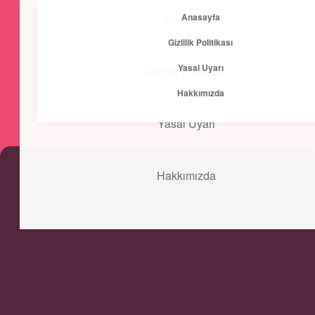
Anasayfa
Anasayfa
menüyü
Gizlilik Politikası
aç
Yasal Uyarı
Gizlilik Politikası
Kısa ve Öz
Hakkımızda
Hızlı bilgilerle zihnini canlandır!
Yasal Uyarı
Hakkımızda