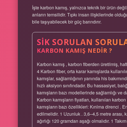
İşte karbon kamış, yalnızca teknik bir ürün deği
anların temsilidir. Tıpkı insan ilişkilerinde ol
bile taşıyabilecek bir güç barındırır.
SIK SORULAN SORUL
KARBON KAMIŞ NEDIR ?
Karbon kamış , karbon fiberden üretilmiş, hafi
4 Karbon fiber, orta karar kamışlarda kullanılı
kamışlar, sağlamlığının yanında his bakımında
hızlı aksiyon sınıfındadır. Bu hassasiyet, bal
kamışların bazı modellerinde sağlamlığı ve daya
Karbon kamışların fiyatları, kullanılan karbo
kamışların bazı özellikleri: Kırılma direnci . 
edilmelidir. 1 Uzunluk . 3,6–4,5 metre arası, kıy
ağırlığı 120 gramdan aşağı olmalıdır. 1 Takım