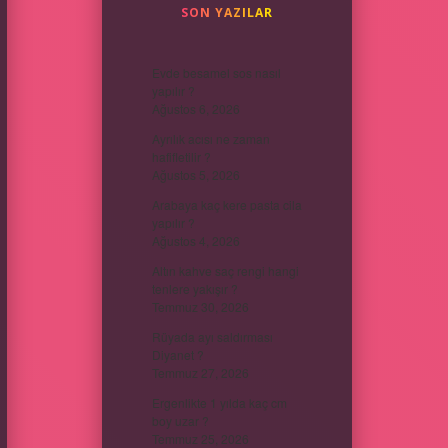
SON YAZILAR
Evde besamel sos nasıl
yapılır ?
Ağustos 6, 2026
Ayrılık acısı ne zaman
hafifletilir ?
Ağustos 5, 2026
Arabaya kaç kere pasta cila
yapılır ?
Ağustos 4, 2026
Altın kahve saç rengi hangi
tenlere yakışır ?
Temmuz 30, 2026
Rüyada ayı saldırması
Diyanet ?
Temmuz 27, 2026
Ergenlikte 1 yılda kaç cm
boy uzar ?
Temmuz 25, 2026