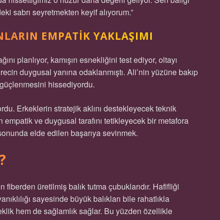
ki sabrı seyretmekten keyif alıyorum.”
INLARIN EMPATIK YAKLAŞIMI
ğını planlıyor, kamışın esnekliğini test ediyor, oltayı
recin duygusal yanına odaklanmıştı. Ali’nin yüzüne bakıp
 güçlenmesini hissediyordu.
ordu. Erkeklerin stratejik aklını destekleyecek teknik
n empatik ve duygusal tarafını tetikleyecek bir metafora
sonunda elde edilen başarıya sevinmek.
?
fiberden üretilmiş balık tutma çubuklarıdır. Hafifliği
nıklılığı sayesinde büyük balıkları bile rahatlıkla
neklik hem de sağlamlık sağlar. Bu yüzden özellikle