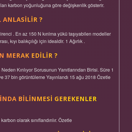
lanılan karbon yoğunluğuna göre değişkenlik gösterir.
 ANLASILIR ?
direnci . En az 150 N kırılma yükü taşıyabilen modeller
ı, kıyı balıkçılığı için idealdir. 1 Ağırlık .
 MERAK EDILIR ?
eden Kırılıyor Sorusunun Yanıtlarından Birisi. Süre 1
ye 37 bin görüntüleme Yayınlandı 15 ağu 2018 Özetle
INDA BILINMESI GEREKENLER
arbon olarak sınıflandırılır. Özetle