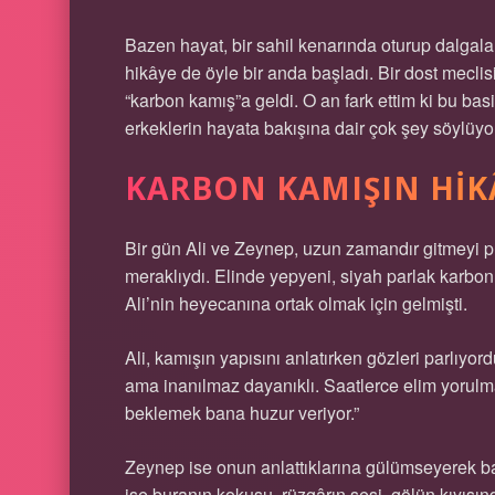
Bazen hayat, bir sahil kenarında oturup dalgala
hikâye de öyle bir anda başladı. Bir dost meclis
“karbon kamış”a geldi. O an fark ettim ki bu basi
erkeklerin hayata bakışına dair çok şey söylüyo
KARBON KAMIŞIN HIK
Bir gün Ali ve Zeynep, uzun zamandır gitmeyi pla
meraklıydı. Elinde yepyeni, siyah parlak karbon
Ali’nin heyecanına ortak olmak için gelmişti.
Ali, kamışın yapısını anlatırken gözleri parlıyo
ama inanılmaz dayanıklı. Saatlerce elim yorulma
beklemek bana huzur veriyor.”
Zeynep ise onun anlattıklarına gülümseyerek ba
ise buranın kokusu, rüzgârın sesi, gölün kıyısın