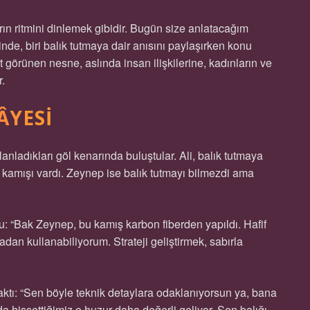
rın ritmini dinlemek gibidir. Bugün size anlatacağım
inde, biri balık tutmaya dair anısını paylaşırken konu
t görünen nesne, aslında insan ilişkilerine, kadınların ve
r.
ÂYESI
nladıkları göl kenarında buluştular. Ali, balık tutmaya
 kamışı vardı. Zeynep ise balık tutmayı bilmezdi ama
rdu: “Bak Zeynep, bu kamış karbon fiberden yapıldı. Hafif
dan kullanabiliyorum. Strateji geliştirmek, sabırla
ktı: “Sen böyle teknik detaylara odaklanıyorsun ya, bana
da hissettiğimiz o huzur daha değerli geliyor. Sen balığı