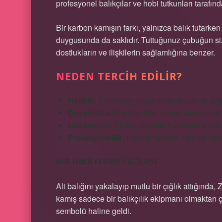
profesyonel balıkçılar ve hobi tutkunları tarafında
Bir karbon kamışın farkı, yalnızca balık tutarke
duygusunda da saklıdır. Tuttuğunuz çubuğun siz
dostlukların ve ilişkilerin sağlamlığına benzer.
NEDEN TERCIH EDILIR?
Hafiflik:
Saatlerce yorulmadan kullanım sağl
Dayanıklılık:
Karbon fiber yapısı sayesinde
Hassasiyet:
En küçük balık hareketlerini bile
Profesyonellik:
Hem amatörler hem de deney
BIR HIKÂYEDEN FAZLASI
Ali balığını yakalayıp mutlu bir çığlık attığında
kamış sadece bir balıkçılık ekipmanı olmaktan çı
sembolü haline geldi.