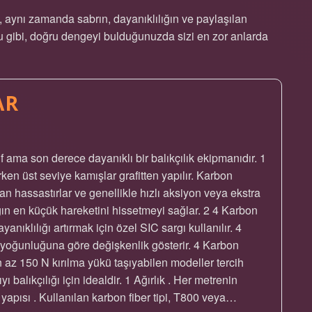
l, aynı zamanda sabrın, dayanıklılığın ve paylaşılan
duğu gibi, doğru dengeyi bulduğunuzda sizi en zor anlarda
AR
f ama son derece dayanıklı bir balıkçılık ekipmanıdır. 1
rken üst seviye kamışlar grafitten yapılır. Karbon
n hassastırlar ve genellikle hızlı aksiyon veya ekstra
ığın en küçük hareketini hissetmeyi sağlar. 2 4 Karbon
nıklılığı artırmak için özel SIC sargı kullanılır. 4
n yoğunluğuna göre değişkenlik gösterir. 4 Karbon
En az 150 N kırılma yükü taşıyabilen modeller tercih
ı balıkçılığı için idealdir. 1 Ağırlık . Her metrenin
 yapısı . Kullanılan karbon fiber tipi, T800 veya…