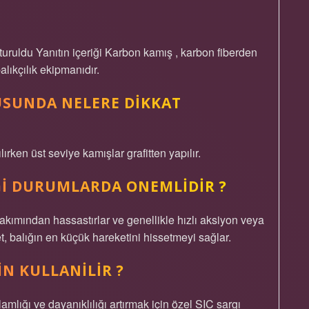
ruldu Yanıtın içeriği Karbon kamış , karbon fiberden
alıkçılık ekipmanıdır.
USUNDA NELERE DIKKAT
ırken üst seviye kamışlar grafitten yapılır.
I DURUMLARDA ONEMLIDIR ?
akımından hassastırlar ve genellikle hızlı aksiyon veya
et, balığın en küçük hareketini hissetmeyi sağlar.
IN KULLANILIR ?
mlığı ve dayanıklılığı artırmak için özel SIC sargı