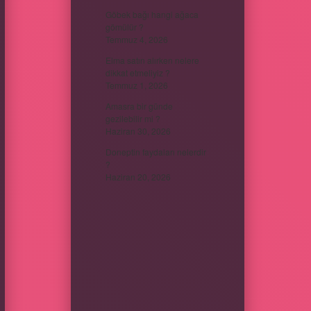
Göbek bağı hangi ağaca
gömülür ?
Temmuz 4, 2026
Elma satın alırken nelere
dikkat etmeliyiz ?
Temmuz 1, 2026
Amasra bir günde
gezilebilir mi ?
Haziran 30, 2026
Doneptin faydaları nelerdir
?
Haziran 20, 2026