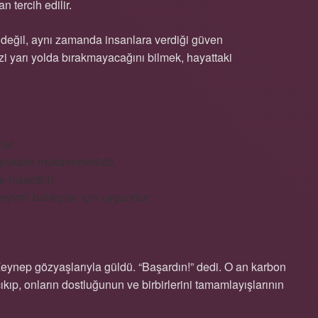
n tercih edilir.
n değil, aynı zamanda insanlara verdiği güven
i yarı yolda bırakmayacağını bilmek, hayattaki
ar.
 yüksek mukavemetlidir.
 hissettirir.
imli balıkçılar için uygundur.
, Zeynep gözyaşlarıyla güldü. “Başardın!” dedi. O an karbon
kıp, onların dostluğunun ve birbirlerini tamamlayışlarının