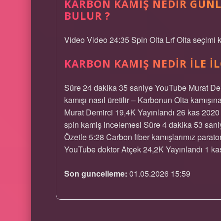
KARBON KAMIŞ NEDIR GUNL
BULUR ?
Video Video 24:35 Spin Olta Lrf Olta seçimi 
KARBON KAMIŞ NEDIR ILE IL
Süre 24 dakika 35 saniye YouTube Murat Dem
kamışı nasıl üretilir – Karbonun Olta kamış
Murat Demirci 19,4K Yayınlandı 26 kas 2020
spin kamiş incelemesi Süre 4 dakika 53 san
Özetle 5:28 Carbon fiber kamışlarımız paraton
YouTube doktor Atçek 24,2K Yayınlandı 1 kas
Son guncelleme:
01.05.2026 15:59