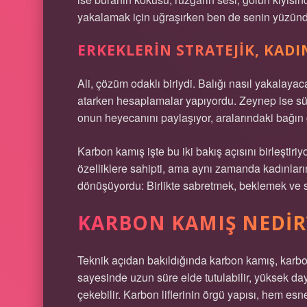
yakalamak için uğraşırken ben de senin yüzünde
ERKEKLERIN STRATEJIK, KAD
Ali, çözüm odaklı biriydi. Balığı nasıl yakalayaca
atarken hesaplamalar yapıyordu. Zeynep ise sü
onun heyecanını paylaşıyor, aralarındaki bağın
Karbon kamış işte bu iki bakış açısını birleştiriy
özelliklere sahipti, ama aynı zamanda kadınları
dönüşüyordu: Birlikte sabretmek, beklemek ve 
KARBON KAMIŞ NEDIR
Teknik açıdan bakıldığında karbon kamış, karbon 
sayesinde uzun süre elde tutulabilir, yüksek daya
çekebilir. Karbon liflerinin örgü yapısı, hem es