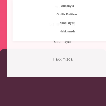
Anasayfa
Anasayfa
menüyü
Gizlilik Politikası
aç
Yasal Uyarı
Gizlilik Politikası
Kısa ve Öz
Hakkımızda
Hızlı bilgilerle zihnini canlandır!
Yasal Uyarı
Hakkımızda