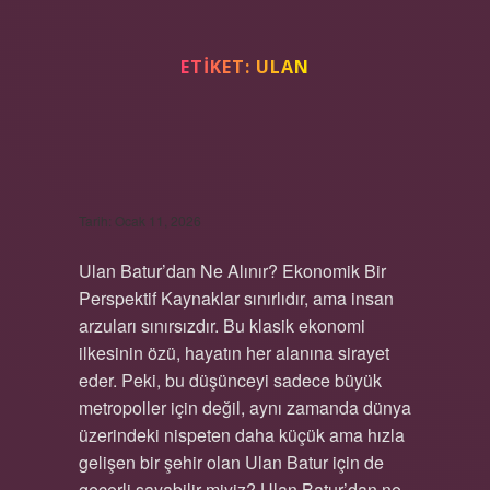
ETIKET:
ULAN
ULAN BATUR’DAN NE
ALINIR ?
Tarih: Ocak 11, 2026
Ulan Batur’dan Ne Alınır? Ekonomik Bir
Perspektif Kaynaklar sınırlıdır, ama insan
arzuları sınırsızdır. Bu klasik ekonomi
ilkesinin özü, hayatın her alanına sirayet
eder. Peki, bu düşünceyi sadece büyük
metropoller için değil, aynı zamanda dünya
üzerindeki nispeten daha küçük ama hızla
gelişen bir şehir olan Ulan Batur için de
geçerli sayabilir miyiz? Ulan Batur’dan ne