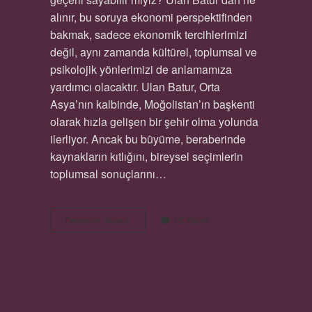
alınır, bu soruya ekonomi perspektifinden
bakmak, sadece ekonomik tercihlerimizi
değil, aynı zamanda kültürel, toplumsal ve
psikolojik yönlerimizi de anlamamıza
yardımcı olacaktır. Ulan Batur, Orta
Asya’nın kalbinde, Moğolistan’ın başkenti
olarak hızla gelişen bir şehir olma yolunda
ilerliyor. Ancak bu büyüme, beraberinde
kaynakların kıtlığını, bireysel seçimlerin
toplumsal sonuçlarını…
Ulan
Devamını okuyun
12 Yorum
Batur’dan
ne
alınır
?