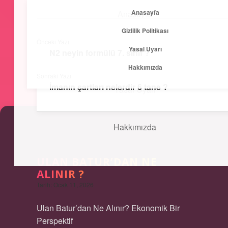
Anasayfa
Anasayfa
menüyü
Gizlilik Politikası
aç
Önceki Yazı
Yasal Uyarı
Gizlilik Politikası
N2 neyin formülü 7. sınıf ?
Kısa ve Öz
Hakkımızda
Sonraki Yazı
Hızlı bilgilerle zihnini canlandır!
İmanın şartları nelerdir 6 tane ?
Yasal Uyarı
Hakkımızda
ULAN BATUR’DAN NE
ALINIR ?
Tarih: Ocak 11, 2026
Ulan Batur’dan Ne Alınır? Ekonomik Bir
Perspektif