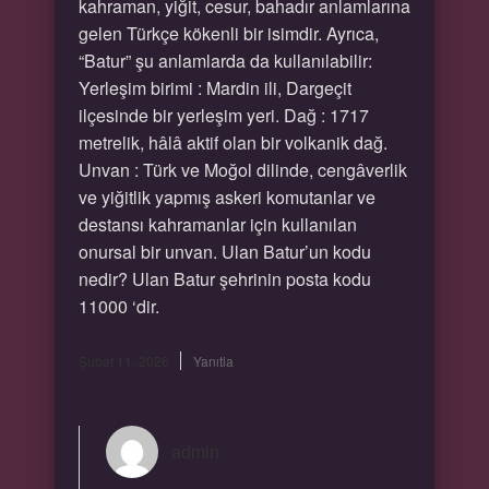
kahraman, yiğit, cesur, bahadır anlamlarına
gelen Türkçe kökenli bir isimdir. Ayrıca,
“Batur” şu anlamlarda da kullanılabilir:
Yerleşim birimi : Mardin ili, Dargeçit
ilçesinde bir yerleşim yeri. Dağ : 1717
metrelik, hâlâ aktif olan bir volkanik dağ.
Unvan : Türk ve Moğol dilinde, cengâverlik
ve yiğitlik yapmış askeri komutanlar ve
destansı kahramanlar için kullanılan
onursal bir unvan. Ulan Batur’un kodu
nedir? Ulan Batur şehrinin posta kodu
11000 ‘dir.
Şubat 11, 2026
Yanıtla
admin