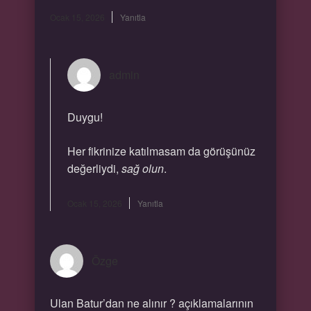
Ocak 15, 2026
Yanıtla
admin
Duygu!
Her fikrinize katılmasam da görüşünüz
değerliydi,
sağ olun
.
Ocak 15, 2026
Yanıtla
Özge
Ulan Batur’dan ne alınır ? açıklamalarının