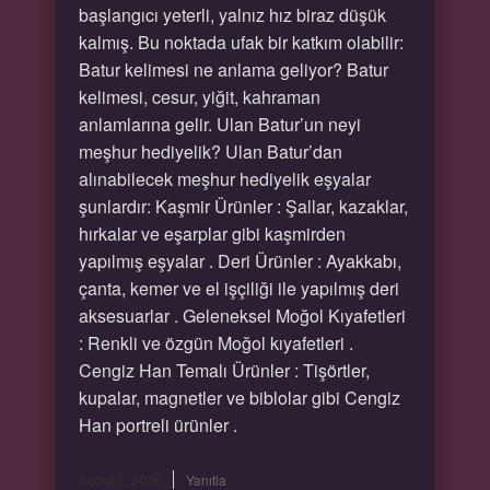
başlangıcı yeterli, yalnız hız biraz düşük
kalmış. Bu noktada ufak bir katkım olabilir:
Batur kelimesi ne anlama geliyor? Batur
kelimesi, cesur, yiğit, kahraman
anlamlarına gelir. Ulan Batur’un neyi
meşhur hediyelik? Ulan Batur’dan
alınabilecek meşhur hediyelik eşyalar
şunlardır: Kaşmir Ürünler : Şallar, kazaklar,
hırkalar ve eşarplar gibi kaşmirden
yapılmış eşyalar . Deri Ürünler : Ayakkabı,
çanta, kemer ve el işçiliği ile yapılmış deri
aksesuarlar . Geleneksel Moğol Kıyafetleri
: Renkli ve özgün Moğol kıyafetleri .
Cengiz Han Temalı Ürünler : Tişörtler,
kupalar, magnetler ve biblolar gibi Cengiz
Han portreli ürünler .
Şubat 1, 2026
Yanıtla