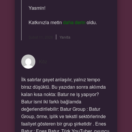
Yasmin!
Katkınızla metin
daha derin
oldu.
Şubat 11, 2026
Yanıtla
Köz
İlk satırlar gayet anlaşılır, yalnız tempo
biraz düşüktü. Bu yazıdan sonra aklımda
kalan kısa nokta: Batur ne iş yapıyor?
Batur ismi iki farklı bağlamda
değerlendirilebilir: Batur Group : Batur
Group, örme, iplik ve tekstil sektörlerinde
faaliyet gösteren bir grup şirketidir . Enes
Batur : Enes Batur, Türk YouTuber, oyuncu