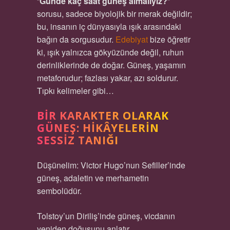
“
Günde kaç saat güneş almalıyız?
”
sorusu, sadece biyolojik bir merak değildir;
bu, insanın iç dünyasıyla ışık arasındaki
bağın da sorgusudur.
Edebiyat
bize öğretir
ki, ışık yalnızca gökyüzünde değil, ruhun
derinliklerinde de doğar. Güneş, yaşamın
metaforudur; fazlası yakar, azı soldurur.
Tıpkı kelimeler gibi…
BIR KARAKTER OLARAK
GÜNEŞ: HIKÂYELERIN
SESSIZ TANIĞI
Düşünelim: Victor Hugo’nun Sefiller’inde
güneş, adaletin ve merhametin
sembolüdür.
Tolstoy’un Diriliş’inde güneş, vicdanın
yeniden doğuşunu anlatır.