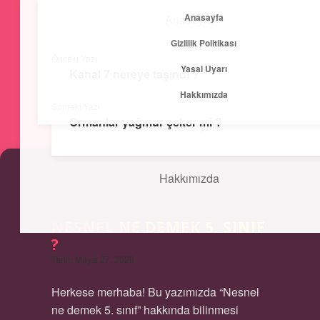
Anasayfa
Anasayfa
menüyü
Gizlilik Politikası
aç
Önceki Yazı
Yasal Uyarı
Gizlilik Politikası
Kanal 7 nereye taşındı ?
Kısa ve Öz
Hakkımızda
Sonraki Yazı
Hızlı bilgilerle zihnini canlandır!
Ormanlar yağmur çeker mi ?
Yasal Uyarı
Hakkımızda
NESNEL NE DEMEK 5. SINIF
?
Tarih: Mayıs 27, 2026
Herkese merhaba! Bu yazımızda “Nesnel
ne demek 5. sınıf” hakkında bilinmesi