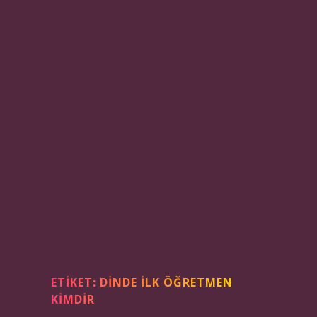
ETIKET:
DINDE ILK ÖĞRETMEN
KIMDIR