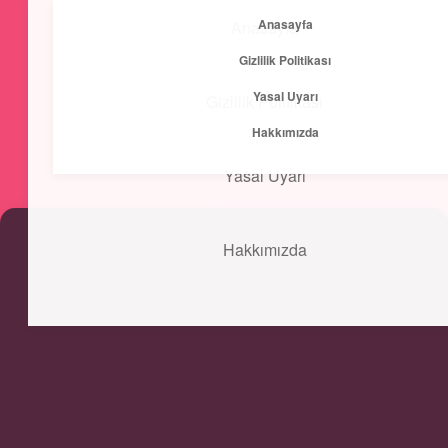
Anasayfa
Anasayfa
menüyü
Gizlilik Politikası
aç
Yasal Uyarı
Gizlilik Politikası
Kısa ve Öz
Hakkımızda
Hızlı bilgilerle zihnini canlandır!
Yasal Uyarı
Hakkımızda