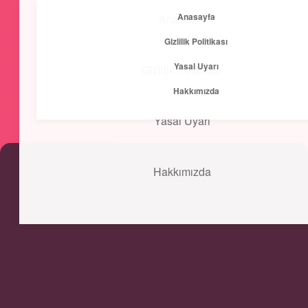
Anasayfa
Anasayfa
menüyü
Gizlilik Politikası
aç
Yasal Uyarı
Gizlilik Politikası
Kısa ve Öz
Hakkımızda
Hızlı bilgilerle zihnini canlandır!
Yasal Uyarı
Hakkımızda