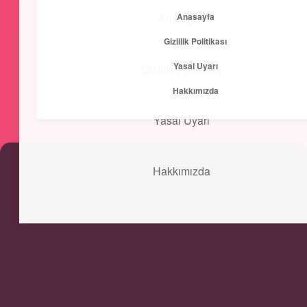
Anasayfa
Anasayfa
menüyü
Gizlilik Politikası
aç
Yasal Uyarı
Gizlilik Politikası
Kısa ve Öz
Hakkımızda
Hızlı bilgilerle zihnini canlandır!
Yasal Uyarı
Hakkımızda