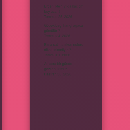
Ergenlikte 1 yılda kaç cm
boy uzar ?
Temmuz 25, 2026
Göbek bağı hangi ağaca
gömülür ?
Temmuz 4, 2026
Elma satın alırken nelere
dikkat etmeliyiz ?
Temmuz 1, 2026
Amasra bir günde
gezilebilir mi ?
Haziran 30, 2026