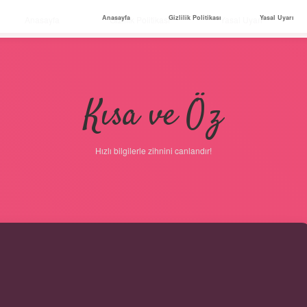
Anasayfa
Gizlilik Politikası
Yasal Uyarı
Anasayfa
Gizlilik Politikası
Yasal Uyarı
Kısa ve Öz
Hızlı bilgilerle zihnini canlandır!