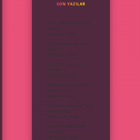
SON YAZILAR
Nakit avansı ödemezsem
ne olur ?
Ağustos 8, 2026
Evde besamel sos nasıl
yapılır ?
Ağustos 6, 2026
Ayrılık acısı ne zaman
hafifletilir ?
Ağustos 5, 2026
Arabaya kaç kere pasta cila
yapılır ?
Ağustos 4, 2026
Altın kahve saç rengi hangi
tenlere yakışır ?
Temmuz 30, 2026
Rüyada ayı saldırması
Diyanet ?
Temmuz 27, 2026