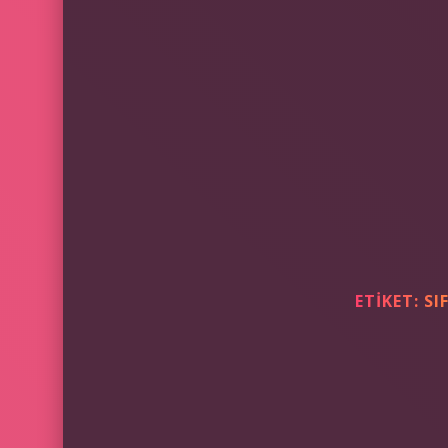
ETIKET:
SI