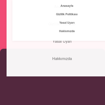
Anasayfa
Anasayfa
menüyü
Gizlilik Politikası
aç
Yasal Uyarı
Gizlilik Politikası
Kısa ve Öz
Hakkımızda
Hızlı bilgilerle zihnini canlandır!
Yasal Uyarı
Hakkımızda