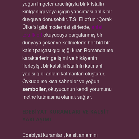
yoğun imgeler aracılığıyla bir kristalin
kırılganlığı veya ışığın yansıması anlık bir
duyguya dönüşebilir. T.S. Eliot’un “Çorak
Ülke”si gibi modernist şiirlerde,
anlatı
teknikleri
okuyucuyu parçalanmış bir
dünyaya çeker ve kelimelerin her biri bir
kalsit parçası gibi ışığı kırar. Romanda ise
karakterlerin gelişimi ve hikâyenin
ilerleyişi, bir kalsit kristalinin katmanlı
yapısı gibi anlam katmanları oluşturur.
Öyküde ise kısa sahneler ve yoğun
semboller
, okuyucunun kendi yorumunu
metne katmasına olanak sağlar.
EDEBIYAT KURAMLARI VE KALSIT
YAKLAŞIMI
Edebiyat kuramları, kalsit anlamını